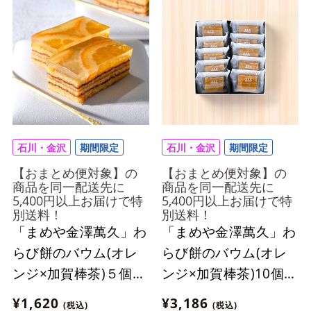
石川・金沢
期間限定
石川・金沢
期間限定
【おまとめ便対象】の
【おまとめ便対象】の
商品を同一配送先に
商品を同一配送先に
5,400円以上お届けで特
5,400円以上お届けで特
別送料！
別送料！
「まめや金澤萬久」わ
「まめや金澤萬久」わ
らび餅のバウム(オレ
らび餅のバウム(オレ
ンジ×加賀棒茶)５個入
ンジ×加賀棒茶)10個入
【おまとめ便対象】
【おまとめ便対象】
¥1,620
¥3,186
(税込)
(税込)