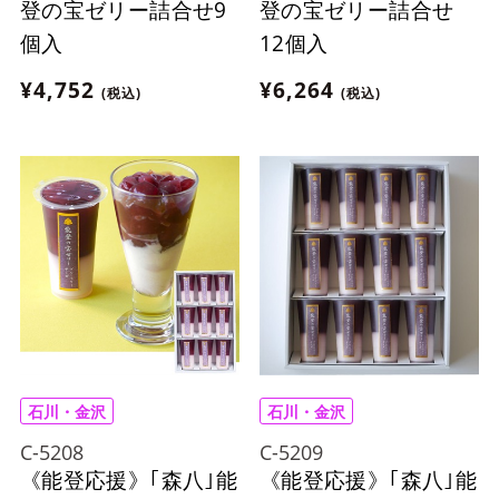
登の宝ゼリー詰合せ9
登の宝ゼリー詰合せ
個入
12個入
¥4,752
¥6,264
(税込)
(税込)
石川・金沢
石川・金沢
C-5208
C-5209
《能登応援》｢森八｣能
《能登応援》｢森八｣能