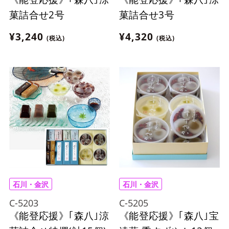
菓詰合せ2号
菓詰合せ3号
¥3,240
¥4,320
(税込)
(税込)
石川・金沢
石川・金沢
C-5203
C-5205
《能登応援》｢森八｣涼
《能登応援》｢森八｣宝