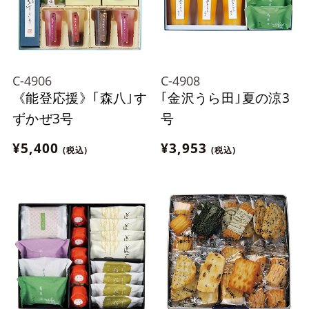
C-4906
C-4908
《能登応援》｢森八｣す
｢金沢うら田｣夏の涼3
ずかぜ3号
号
¥5,400
¥3,953
(税込)
(税込)