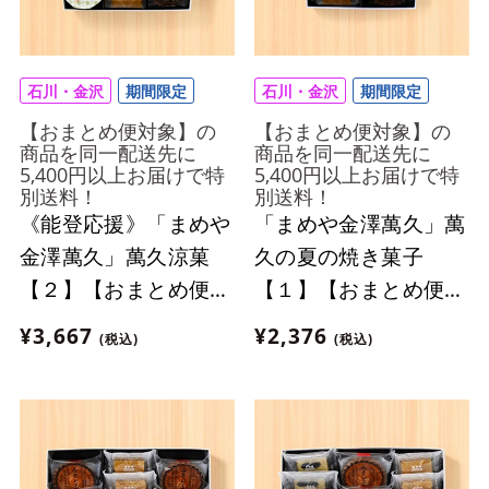
石川・金沢
期間限定
石川・金沢
期間限定
【おまとめ便対象】の
【おまとめ便対象】の
商品を同一配送先に
商品を同一配送先に
5,400円以上お届けで特
5,400円以上お届けで特
別送料！
別送料！
《能登応援》「まめや
「まめや金澤萬久」萬
金澤萬久」萬久涼菓
久の夏の焼き菓子
【２】【おまとめ便対
【１】【おまとめ便対
象】
象】
¥3,667
¥2,376
(税込)
(税込)