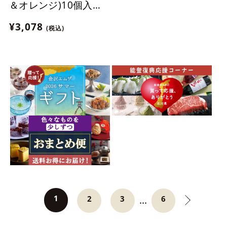
＆オレンジ)10個入
【おまとめ便対象】
¥3,078
(税込)
1
...
2
3
6