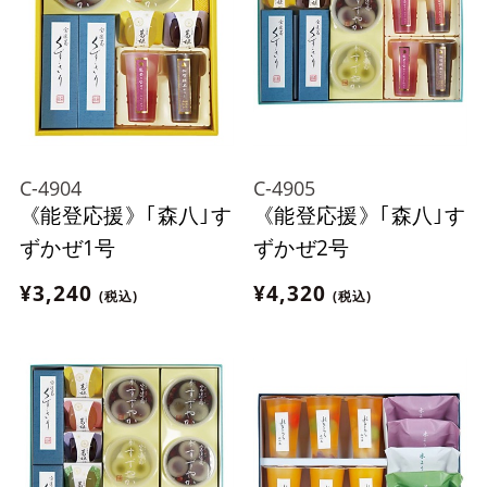
C-4904
C-4905
《能登応援》｢森八｣す
《能登応援》｢森八｣す
ずかぜ1号
ずかぜ2号
¥3,240
¥4,320
(税込)
(税込)