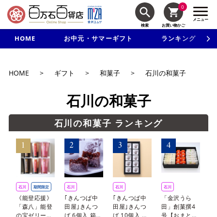
0
メニュー
検索
お買い物かご
HOME
お中元・サマーギフト
ランキング
新規入会で3千円以上で使える500円クーポンを進呈！
HOME
>
ギフト
>
和菓子
>
石川の和菓子
石川の和菓子
石川の和菓子 ランキング
石川
期間限定
石川
石川
石川
石
《能登応援》
｢きんつば中
｢きんつば中
「金沢うら
｢
「森八」能登
田屋｣きんつ
田屋｣きんつ
田」創菓撰4
屋
の宝ゼリー詰
ば 6個入 箱
ば 10個入 箱
号【おまとめ
煎