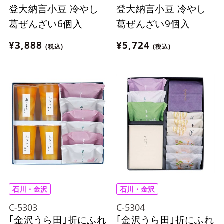
登大納言小豆 冷やし
登大納言小豆 冷やし
葛ぜんざい6個入
葛ぜんざい9個入
¥3,888
¥5,724
(税込)
(税込)
石川・金沢
石川・金沢
C-5303
C-5304
｢金沢うら田｣折にふれ
｢金沢うら田｣折にふれ