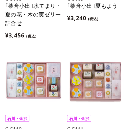
｢柴舟小出｣水てまり・
｢柴舟小出｣夏もよう
夏の花・木の実ゼリー
¥3,240
(税込)
詰合せ
¥3,456
(税込)
石川・金沢
石川・金沢
C-5110
C-5111