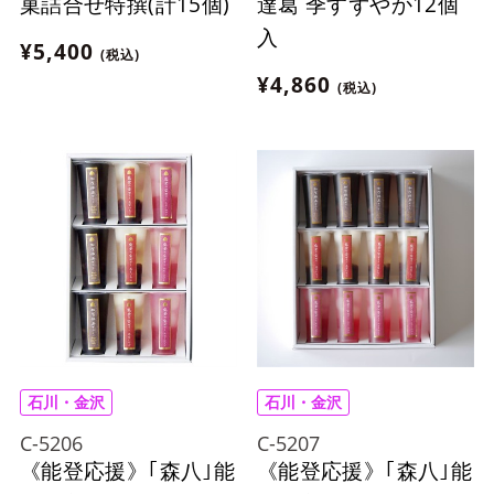
菓詰合せ特撰(計15個)
達葛 季すずやか12個
入
¥5,400
(税込)
¥4,860
(税込)
石川・金沢
石川・金沢
C-5206
C-5207
《能登応援》｢森八｣能
《能登応援》｢森八｣能