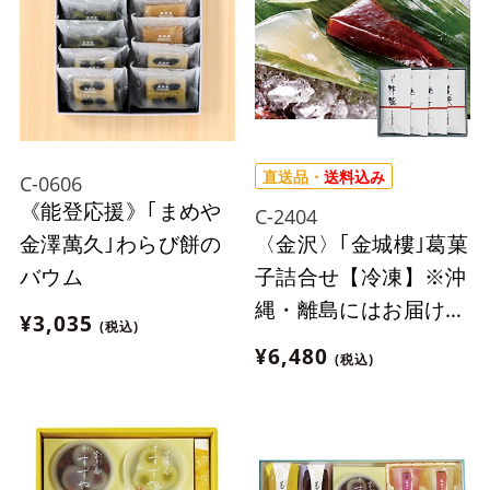
直送品・
送料込み
C-0606
《能登応援》｢まめや
C-2404
〈金沢〉｢金城樓｣葛菓
金澤萬久｣わらび餅の
子詰合せ【冷凍】※沖
バウム
縄・離島にはお届け出
¥3,035
(税込)
来ません。
¥6,480
(税込)