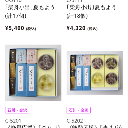
｢柴舟小出｣夏もよう
｢柴舟小出｣夏もよう
(計17個)
(計18個)
¥5,400
¥4,320
(税込)
(税込)
石川・金沢
石川・金沢
C-5201
C-5202
《能登応援》｢森八｣涼
《能登応援》｢森八｣涼