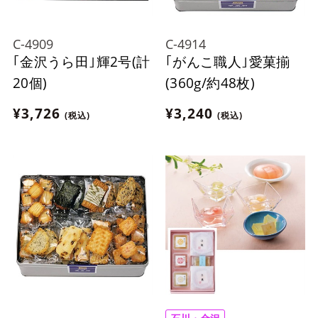
C-4909
C-4914
｢金沢うら田｣輝2号(計
｢がんこ職人｣愛菓揃
20個)
(360g/約48枚)
¥3,726
¥3,240
(税込)
(税込)