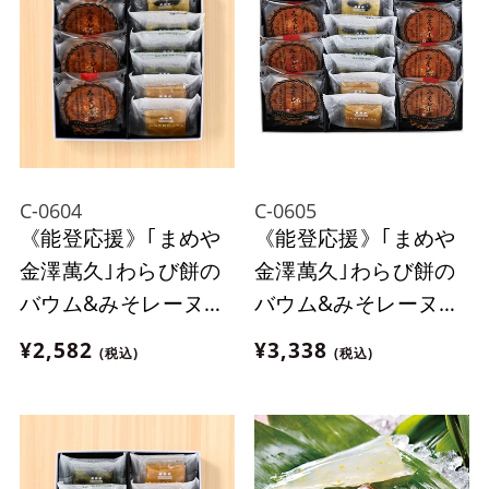
C-0604
C-0605
《能登応援》｢まめや
《能登応援》｢まめや
金澤萬久｣わらび餅の
金澤萬久｣わらび餅の
バウム&みそレーヌセ
バウム&みそレーヌセ
ット
ット
¥2,582
¥3,338
(税込)
(税込)