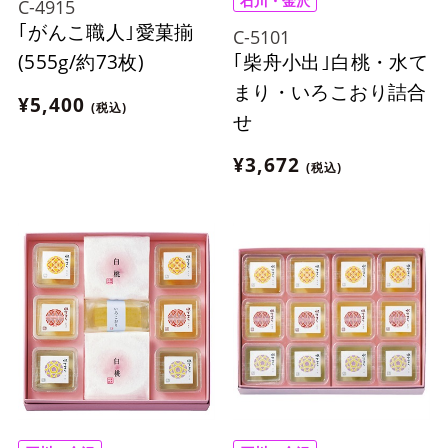
石川・金沢
C-4915
｢がんこ職人｣愛菓揃
C-5101
｢柴舟小出｣白桃・水て
(555g/約73枚)
まり・いろこおり詰合
¥5,400
(税込)
せ
¥3,672
(税込)