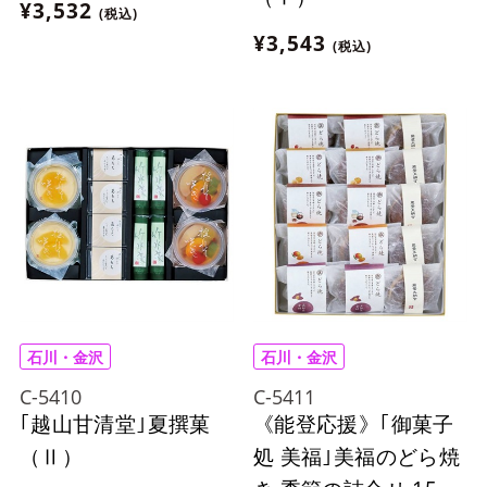
¥3,532
(税込)
¥3,543
(税込)
石川・金沢
石川・金沢
C-5410
C-5411
｢越山甘清堂｣夏撰菓
《能登応援》｢御菓子
（Ⅱ）
処 美福｣美福のどら焼