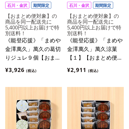
石川・金沢
期間限定
石川・金沢
期間限定
【おまとめ便対象】の
【おまとめ便対象】の
商品を同一配送先に
商品を同一配送先に
5,400円以上お届けで特
5,400円以上お届けで特
別送料！
別送料！
《能登応援》「まめや
《能登応援》「まめや
金澤萬久」萬久の葛切
金澤萬久」萬久涼菓
りジュレ９個【おまと
【１】【おまとめ便対
め便対象】
象】
¥3,926
¥2,911
(税込)
(税込)