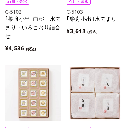
石川・金沢
石川・金沢
C-5102
C-5103
｢柴舟小出｣白桃・水て
｢柴舟小出｣水てまり
まり・いろこおり詰合
¥3,618
(税込)
せ
¥4,536
(税込)