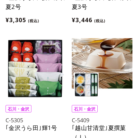
夏2号
夏3号
¥3,305
¥3,446
(税込)
(税込)
石川・金沢
石川・金沢
C-5305
C-5409
｢金沢うら田｣輝1号
｢越山甘清堂｣夏撰菓
（Ⅰ）