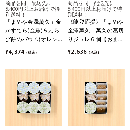
商品を同一配送先に
商品を同一配送先に
5,400円以上お届けで特
5,400円以上お届けで特
別送料！
別送料！
「まめや金澤萬久」金
《能登応援》「まめや
かすてら(金魚)＆わら
金澤萬久」萬久の葛切
び餅のバウム(オレン
りジュレ６個【おまと
ジ)詰め合わせ【おま
め便対象】
¥4,374
¥2,636
(税込)
(税込)
とめ便対象】