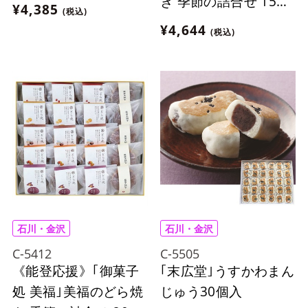
き 季節の詰合せ 15個
¥4,385
(税込)
入
¥4,644
(税込)
石川・金沢
石川・金沢
C-5412
C-5505
《能登応援》｢御菓子
｢末広堂｣うすかわまん
処 美福｣美福のどら焼
じゅう30個入