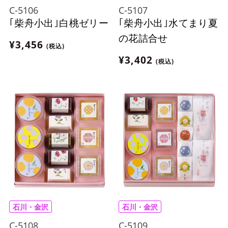
C-5106
C-5107
｢柴舟小出｣白桃ゼリー
｢柴舟小出｣水てまり夏
の花詰合せ
¥3,456
(税込)
¥3,402
(税込)
石川・金沢
石川・金沢
C-5108
C-5109