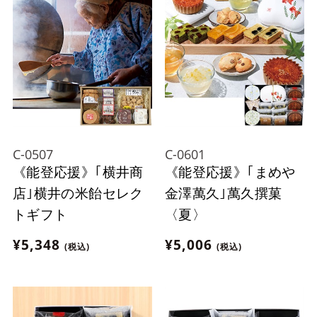
C-0507
C-0601
《能登応援》｢横井商
《能登応援》｢まめや
店｣横井の米飴セレク
金澤萬久｣萬久撰菓
トギフト
〈夏〉
¥5,348
¥5,006
(税込)
(税込)