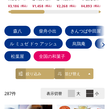
合せ 6本入
【おまとめ便
【おまとめ便
便対象】
【
¥3,186
¥1,458
¥2,268
¥4,893
¥
（税込）
（税込）
（税込）
（税込）
【おまとめ便
対象】
対象】
対
対象】
森八
柴舟小出
きんつば中田屋
ル ミュゼ ドゥ アッシュ
烏鶏庵
御菓
松葉屋
全国の和菓子
絞り込み
並び替え
287
件
表示切替
大
小