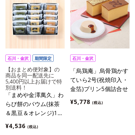
石川・金沢
期間限定
石川・金沢
【おまとめ便対象】の
「烏鶏庵」烏骨鶏かす
商品を同一配送先に
ていら2号(祝焼印入・
5,400円以上お届けで特
別送料！
金箔)プリン5個詰合せ
「まめや金澤萬久」わ
¥5,778
(税込)
らび餅のバウム(抹茶
＆黒豆＆オレンジ)15
個入【おまとめ便対
¥4,536
(税込)
象】