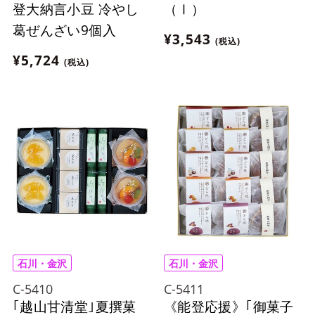
登大納言小豆 冷やし
（Ⅰ）
葛ぜんざい9個入
¥3,543
(税込)
¥5,724
(税込)
石川・金沢
石川・金沢
C-5410
C-5411
｢越山甘清堂｣夏撰菓
《能登応援》｢御菓子