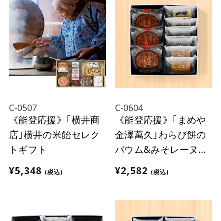
C-0507
C-0604
《能登応援》｢横井商
《能登応援》｢まめや
店｣横井の米飴セレク
金澤萬久｣わらび餅の
トギフト
バウム&みそレーヌセ
ット
¥5,348
¥2,582
(税込)
(税込)