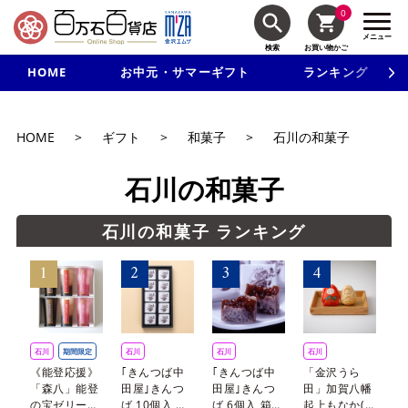
0
メニュー
検索
お買い物かご
HOME
お中元・サマーギフト
ランキング
新規入会で3千円以上で使える500円クーポンを進呈！
HOME
>
ギフト
>
和菓子
>
石川の和菓子
石川の和菓子
石川の和菓子 ランキング
石川
期間限定
石川
石川
石川
石
《能登応援》
｢きんつば中
｢きんつば中
「金沢うら
「
「森八」能登
田屋｣きんつ
田屋｣きんつ
田」加賀八幡
田
の宝ゼリー詰
ば 10個入 箱
ば 6個入 箱
起上もなか(7
号