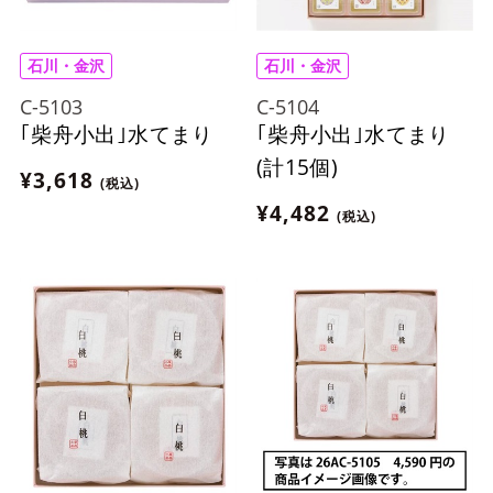
石川・金沢
石川・金沢
C-5103
C-5104
｢柴舟小出｣水てまり
｢柴舟小出｣水てまり
(計15個)
¥3,618
(税込)
¥4,482
(税込)