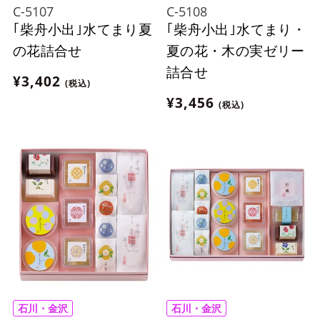
C-5107
C-5108
｢柴舟小出｣水てまり夏
｢柴舟小出｣水てまり・
の花詰合せ
夏の花・木の実ゼリー
詰合せ
¥3,402
(税込)
¥3,456
(税込)
石川・金沢
石川・金沢