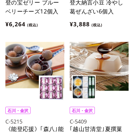
登の宝ゼリー ブルー
登大納言小豆 冷やし
ベリーチーズ12個入
葛ぜんざい6個入
¥6,264
¥3,888
(税込)
(税込)
石川・金沢
石川・金沢
C-5215
C-5409
《能登応援》｢森八｣能
｢越山甘清堂｣夏撰菓