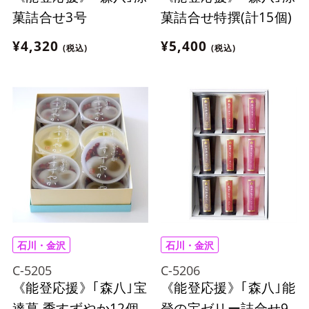
菓詰合せ3号
菓詰合せ特撰(計15個)
¥4,320
¥5,400
(税込)
(税込)
石川・金沢
石川・金沢
C-5205
C-5206
《能登応援》｢森八｣宝
《能登応援》｢森八｣能
達葛 季すずやか12個
登の宝ゼリー詰合せ9