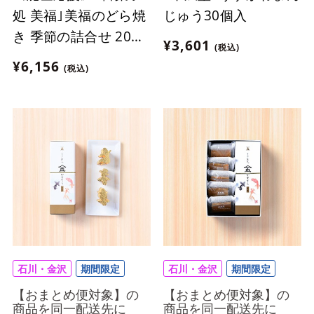
処 美福｣美福のどら焼
じゅう30個入
き 季節の詰合せ 20個
¥3,601
(税込)
入
¥6,156
(税込)
石川・金沢
期間限定
石川・金沢
期間限定
【おまとめ便対象】の
【おまとめ便対象】の
商品を同一配送先に
商品を同一配送先に