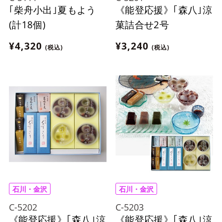
｢柴舟小出｣夏もよう
《能登応援》｢森八｣涼
(計18個)
菓詰合せ2号
¥4,320
¥3,240
(税込)
(税込)
石川・金沢
石川・金沢
C-5202
C-5203
《能登応援》｢森八｣涼
《能登応援》｢森八｣涼