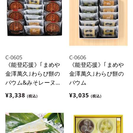
C-0605
C-0606
《能登応援》｢まめや
《能登応援》｢まめや
金澤萬久｣わらび餅の
金澤萬久｣わらび餅の
バウム&みそレーヌセ
バウム
ット
¥3,338
¥3,035
(税込)
(税込)