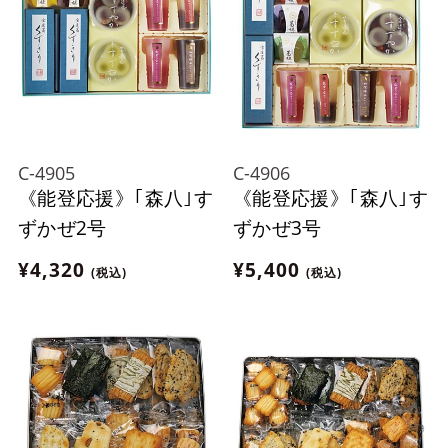
C-4905
C-4906
《能登応援》｢森八｣す
《能登応援》｢森八｣す
ずかぜ2号
ずかぜ3号
¥4,320
¥5,400
(税込)
(税込)