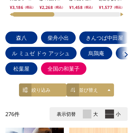
合せ 6本入
【おまとめ便
【おまとめ便
個入）【おま
便
¥3,186
¥2,268
¥1,458
¥1,577
¥4
（税込）
（税込）
（税込）
（税込）
【おまとめ便
対象】
対象】
とめ便対象】
対象】
森八
柴舟小出
きんつば中田屋
ル ミュゼ ドゥ アッシュ
烏鶏庵
御菓
松葉屋
全国の和菓子
絞り込み
並び替え
276
件
表示切替
大
小