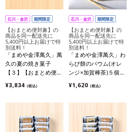
石川・金沢
期間限定
石川・金沢
期間限定
【おまとめ便対象】の
【おまとめ便対象】の
商品を同一配送先に
商品を同一配送先に
5,400円以上お届けで特
5,400円以上お届けで特
別送料！
別送料！
「まめや金澤萬久」萬
「まめや金澤萬久」わ
久の夏の焼き菓子
らび餅のバウム(オレ
【３】【おまとめ便対
ンジ×加賀棒茶)５個入
象】
【おまとめ便対象】
¥3,834
¥1,620
(税込)
(税込)