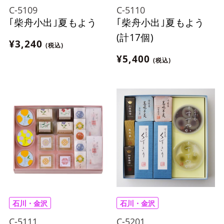
C-5109
C-5110
｢柴舟小出｣夏もよう
｢柴舟小出｣夏もよう
(計17個)
¥3,240
(税込)
¥5,400
(税込)
石川・金沢
石川・金沢
C-5111
C-5201