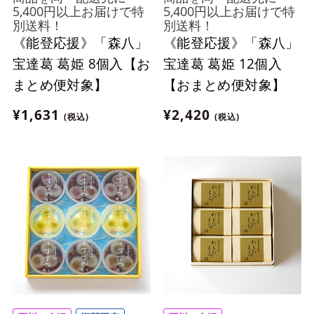
5,400円以上お届けで特
5,400円以上お届けで特
別送料！
別送料！
《能登応援》「森八」
《能登応援》「森八」
宝達葛 葛姫 8個入【お
宝達葛 葛姫 12個入
まとめ便対象】
【おまとめ便対象】
¥1,631
¥2,420
(税込)
(税込)