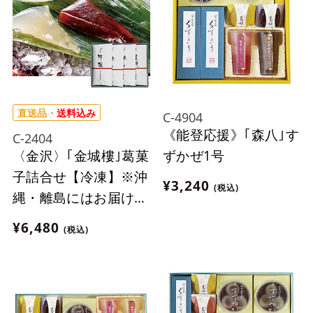
直送品・
送料込み
C-4904
《能登応援》｢森八｣す
C-2404
〈金沢〉｢金城樓｣葛菓
ずかぜ1号
子詰合せ【冷凍】※沖
¥3,240
(税込)
縄・離島にはお届け出
来ません。
¥6,480
(税込)