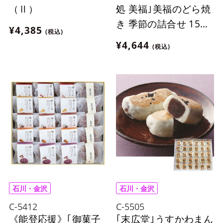
（Ⅱ）
処 美福｣美福のどら焼
き 季節の詰合せ 15個
¥4,385
(税込)
入
¥4,644
(税込)
石川・金沢
石川・金沢
C-5412
C-5505
《能登応援》｢御菓子
｢末広堂｣うすかわまん