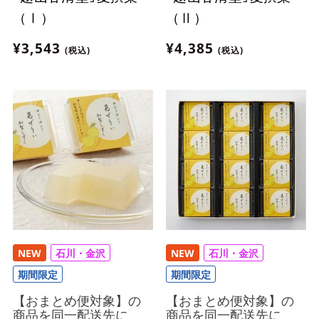
（Ⅰ）
（Ⅱ）
¥3,543
¥4,385
(税込)
(税込)
NEW
石川・金沢
NEW
石川・金沢
期間限定
期間限定
【おまとめ便対象】の
【おまとめ便対象】の
商品を同一配送先に
商品を同一配送先に