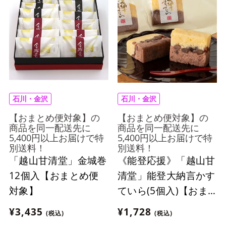
石川・金沢
石川・金沢
【おまとめ便対象】の
【おまとめ便対象】の
商品を同一配送先に
商品を同一配送先に
5,400円以上お届けで特
5,400円以上お届けで特
別送料！
別送料！
「越山甘清堂」金城巻
《能登応援》「越山甘
12個入【おまとめ便
清堂」能登大納言かす
対象】
ていら(5個入)【おま
とめ便対象】
¥3,435
¥1,728
(税込)
(税込)