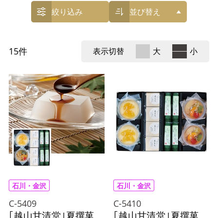
絞り込み
並び替え
15
件
表示切替
大
小
石川・金沢
石川・金沢
C-5409
C-5410
｢越山甘清堂｣夏撰菓
｢越山甘清堂｣夏撰菓