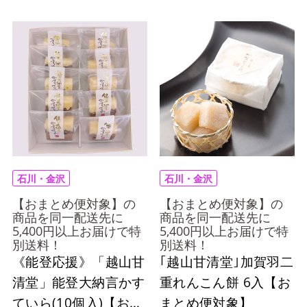
石川・金沢
石川・金沢
【おまとめ便対象】の
【おまとめ便対象】の
商品を同一配送先に
商品を同一配送先に
5,400円以上お届けで特
5,400円以上お届けで特
別送料！
別送料！
《能登応援》「越山甘
｢越山甘清堂｣加賀羽二
清堂」能登大納言かす
重れんこん餅 6入【お
ていら(10個入)【おま
まとめ便対象】