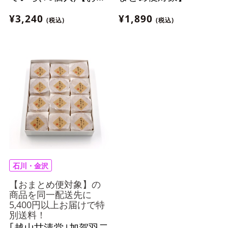
とめ便対象】
¥3,240
¥1,890
(税込)
(税込)
石川・金沢
【おまとめ便対象】の
商品を同一配送先に
5,400円以上お届けで特
別送料！
｢越山甘清堂｣加賀羽二