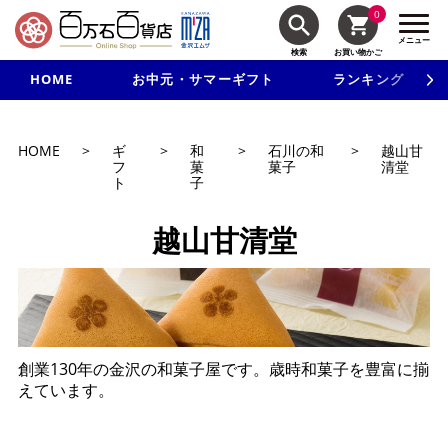
0
メニュー
検索
お買い物かご
HOME
お中元・サマーギフト
ランキング
新規入会で3千円以上で使える500円クーポンを進呈！
HOME
>
ギ
>
和
>
石川の和
>
越山甘
フ
菓
菓子
清堂
ト
子
越山甘清堂
創業130年の金沢の和菓子屋です。歳時和菓子を豊富に揃
えています。