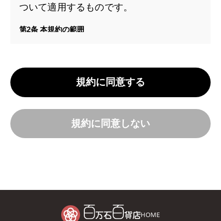
ついて適用するものです。
第2条 本規約の範囲
本規約の本文以外に、当社がインターネッ
ト上で提供する「ご注文について」「商品
のお届けについて」等の会員サービスに関
規約に同意する
する各種ルール、諸規定(以下「諸規定
等」といいます)、及び今後追加する諸規
定等も、名目の如何にかかわらず、「百万
規約に同意しない
石百貨店オンラインサービス 会員規約」を
構成するものとします。
本規約の本文と諸規定等が異なる場合に
は、諸規定等の定めが優先して適用される
ものとします。
HOME
第3条 本規約の変更