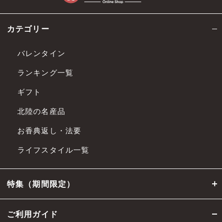
本規約の各条項その他の条件は、法令改
カテゴリー
正、社会経済情勢の変化、その他相当の事
由があると認められる場合には、 当社ウェ
バレンタイン
ブサイトへの掲載による公表その他相当の
ランキング一覧
方法で周知することにより、変更できるも
のとします。
ギフト
前項の変更は、公表等の際に定める適用開
北陸の名産品
始日から適用されるものとします。
お香典返し・法要
第4条 会員
ライフスタイル一覧
会員とは、第5条記載の方法により当社に
会員サービスへの入会申し込みを行い、当
特集（期間限定）
社が承諾した者、または当社が別途定める
方法により会員資格を授与した者をいいま
ご利用ガイド