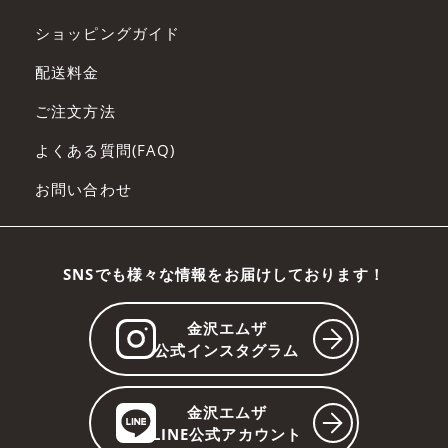
す。
会員は、会員サービスへの入会申し込みを
ショッピングガイド
行った時点で、本規約の内容を承諾してい
配送料金
るものとみなします。
ご注文方法
第5条 入会
よくある質問(FAQ)
入会希望者は、本会員規約を承諾していた
お問い合わせ
だいたうえで、当社が別途指定する手続き
に従って入会を申し込み、当社が入会を承
諾した時点で会員になるものとします。
SNSでも様々な情報をお届けしております！
第6条 会員サービスの利用
金沢エムザ
会員は、本規約の本文および諸規定等に従
公式インスタグラム
い、会員サービスを利用するものとしま
す。
金沢エムザ
LINE公式アカウント
会員は、当社より付与された自己のID及び