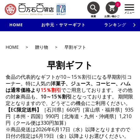
0
メニュー
検索
お買い物かご
HOME
お中元・サマーギフト
ランキング
新規入会で3千円以上で使える500円クーポンを進呈！
HOME
>
贈り物
>
早割ギフト
早割ギフト
食品の代表的なギフトが10～15％割引になる早期割引コ
ーナー。特に人気の
洋菓子、ジュース、コーヒー、ハム
は通常価格より
15％割引
でご用意しております。 その他
の対象商品も、
10～15％割引
となっております。 期間限
定となりますので、どうぞこの機会にご利用ください。
【EC限定送料】
［石川県］660円［富山県・福井県］935
円［本州・四国］990円［北海道・九州・沖縄県］1,210
円（クール便は330円加算）
※商品発送は2026年6月17日（水）以降となりますので
日付の指定は6月19日（金）以降よりお選びください。