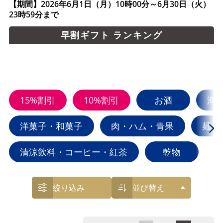
【期間】2026年6月1日（月）10時00分～6月30日（火）
23時59分まで
早割ギフト ランキング
15%割引
10%割引
お酒
海
洋菓子・和菓子
肉・ハム・青果
麺・
清涼飲料・コーヒー・紅茶
乾物
絞り込み
並び替え