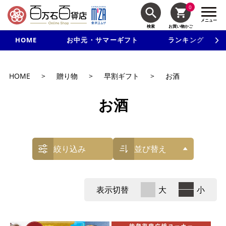
0
メニュー
検索
お買い物かご
HOME
お中元・サマーギフト
ランキング
新規入会で3千円以上で使える500円クーポンを進呈！
HOME
>
贈り物
>
早割ギフト
>
お酒
お酒
絞り込み
並び替え
表示切替
大
小