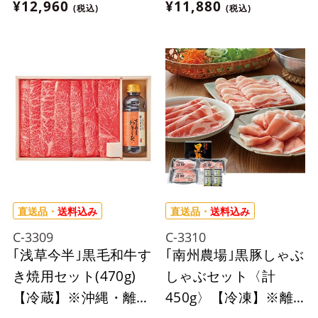
¥12,960
¥11,880
(税込)
(税込)
ん。
ん。
直送品・
送料込み
直送品・
送料込み
C-3309
C-3310
｢浅草今半｣黒毛和牛す
｢南州農場｣黒豚しゃぶ
き焼用セット(470g)
しゃぶセット〈計
【冷蔵】※沖縄・離島
450g〉【冷凍】※離