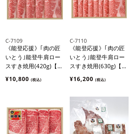
C-7109
C-7110
《能登応援》｢肉の匠
《能登応援》｢肉の匠
いとう｣能登牛肩ロー
いとう｣能登牛肩ロー
スすき焼用(420g)【冷
スすき焼用(630g)【冷
蔵】
蔵】
¥10,800
¥16,200
(税込)
(税込)