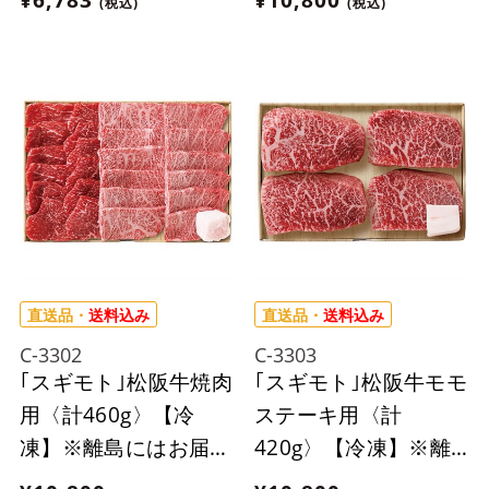
(税込)
(税込)
出来ません。
直送品・
送料込み
直送品・
送料込み
C-3302
C-3303
｢スギモト｣松阪牛焼肉
｢スギモト｣松阪牛モモ
用〈計460g〉【冷
ステーキ用〈計
凍】※離島にはお届け
420g〉【冷凍】※離
出来ません。
島にはお届け出来ませ