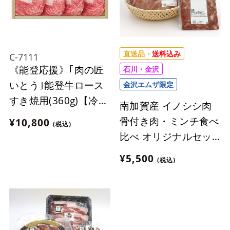
直送品・
送料込み
C-7111
《能登応援》｢肉の匠
石川・金沢
いとう｣能登牛ロース
金沢エムザ限定
すき焼用(360g)【冷
南加賀産 イノシシ肉
蔵】
骨付き肉・ミンチ食べ
¥10,800
(税込)
比べ オリジナルセッ
ト【合計 約880g】
¥5,500
(税込)
【冷凍】