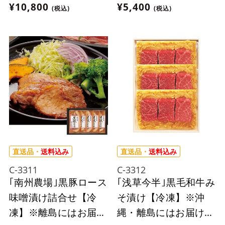
にはお届け出来ませ
島にはお届け出来ませ
¥10,800
¥5,400
(税込)
(税込)
ん。
ん。
直送品・
送料込み
直送品・
送料込み
C-3311
C-3312
｢南州農場｣黒豚ロース
｢浅草今半｣黒毛和牛み
味噌漬け詰合せ【冷
そ漬け【冷凍】※沖
凍】※離島にはお届け
縄・離島にはお届け出