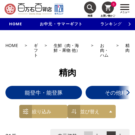
0
メニュー
検索
お買い物かご
HOME
お中元・サマーギフト
ランキング
新規入会で3千円以上で使える500円クーポンを進呈！
HOME
>
ギ
>
生鮮（肉・海
>
お
>
精
フ
鮮・果物 他）
肉・
肉
ト
ハム
精肉
能登牛・能登豚
その他精肉
絞り込み
並び替え