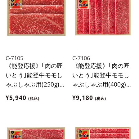
C-7105
C-7106
《能登応援》｢肉の匠
《能登応援》｢肉の匠
いとう｣能登牛モモし
いとう｣能登牛モモし
ゃぶしゃぶ用(250g)
ゃぶしゃぶ用(400g)
【冷蔵】
【冷蔵】
¥5,940
¥9,180
(税込)
(税込)