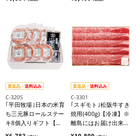
来ません。
直送品・
送料込み
直送品・
送料込み
C-3205
C-3301
｢平田牧場｣日本の米育
｢スギモト｣松阪牛すき
ち三元豚ロールステー
焼用(400g)【冷凍】※
キ8個入りギフト【冷
離島にはお届け出来ま
凍】※離島にはお届け
せん。
¥6,783
¥10,800