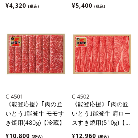
出来ません。
来ません。
¥4,320
¥5,400
(税込)
(税込)
C-4501
C-4502
《能登応援》｢肉の匠
《能登応援》｢肉の匠
いとう｣能登牛 モモす
いとう｣能登牛 肩ロー
き焼用(480g)【冷蔵】
スすき焼用(510g)【冷
蔵】
¥10,800
¥12,960
(税込)
(税込)