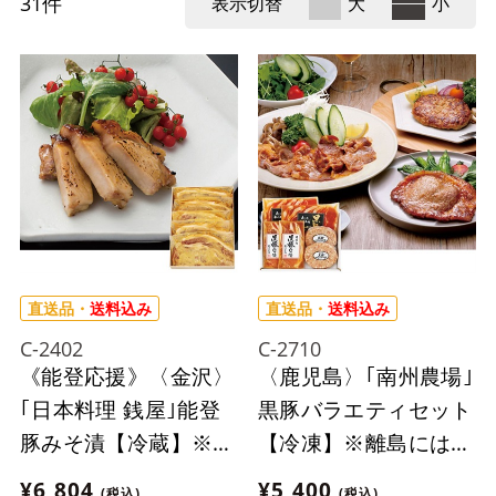
31
件
表示切替
大
小
直送品・
送料込み
直送品・
送料込み
C-2402
C-2710
《能登応援》〈金沢〉
〈鹿児島〉｢南州農場｣
｢日本料理 銭屋｣能登
黒豚バラエティセット
豚みそ漬【冷蔵】※沖
【冷凍】※離島にはお
縄・離島にはお届け出
届け出来ません。
¥6,804
¥5,400
(税込)
(税込)