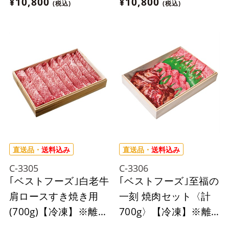
¥10,800
¥10,800
(税込)
(税込)
ん。
直送品・
送料込み
直送品・
送料込み
C-3305
C-3306
｢ベストフーズ｣白老牛
｢ベストフーズ｣至福の
肩ロースすき焼き用
一刻 焼肉セット〈計
(700g)【冷凍】※離島
700g〉【冷凍】※離
にはお届け出来ませ
島にはお届け出来ませ