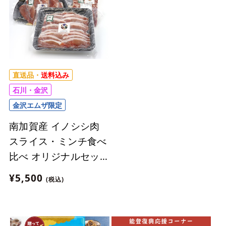
直送品・
送料込み
石川・金沢
金沢エムザ限定
南加賀産 イノシシ肉
スライス・ミンチ食べ
比べ オリジナルセッ
ト【合計685g】【冷
¥5,500
(税込)
凍】