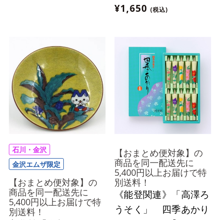
め便対象】
¥1,650
(税込)
石川・金沢
【おまとめ便対象】の
商品を同一配送先に
金沢エムザ限定
5,400円以上お届けで特
【おまとめ便対象】の
別送料！
商品を同一配送先に
《能登関連》「高澤ろ
5,400円以上お届けで特
うそく」 四季あかり
別送料！