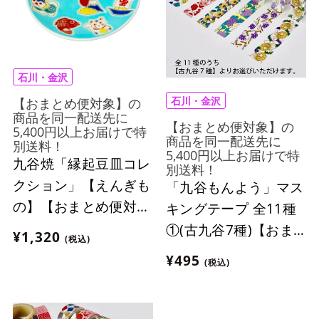
石川・金沢
石川・金沢
【おまとめ便対象】の
商品を同一配送先に
【おまとめ便対象】の
5,400円以上お届けで特
商品を同一配送先に
別送料！
5,400円以上お届けで特
九谷焼「縁起豆皿コレ
別送料！
クション」【えんぎも
「九谷もんよう」マス
の】【おまとめ便対
キングテープ 全11種
象】
①(古九谷7種)【おま
¥1,320
(税込)
とめ便対象】
¥495
(税込)