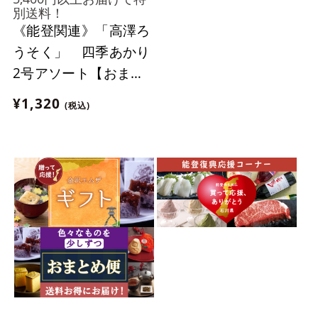
別送料！
《能登関連》「高澤ろ
うそく」 四季あかり
2号アソート【おまと
め便対象】
¥1,320
(税込)