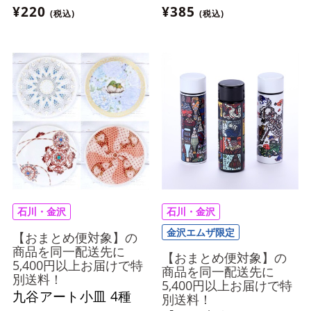
まとめ便対象】
とめ便対象】
¥220
¥385
(税込)
(税込)
石川・金沢
石川・金沢
金沢エムザ限定
【おまとめ便対象】の
商品を同一配送先に
【おまとめ便対象】の
5,400円以上お届けで特
商品を同一配送先に
別送料！
5,400円以上お届けで特
九谷アート小皿 4種
別送料！