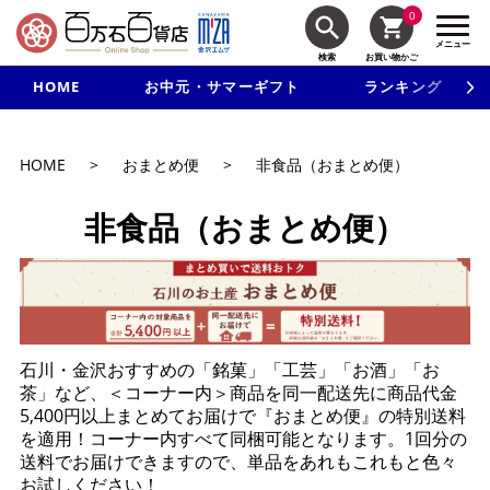
0
メニュー
検索
お買い物かご
HOME
お中元・サマーギフト
ランキング
新規入会で3千円以上で使える500円クーポンを進呈！
HOME
>
おまとめ便
>
非食品（おまとめ便）
非食品（おまとめ便）
石川・金沢おすすめの「銘菓」「工芸」「お酒」「お
茶」など、＜コーナー内＞商品を同一配送先に商品代金
5,400円以上まとめてお届けで『おまとめ便』の特別送料
を適用！コーナー内すべて同梱可能となります。1回分の
送料でお届けできますので、単品をあれもこれもと色々
お試しください！