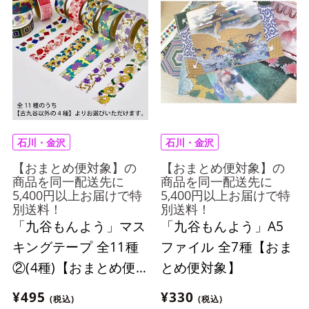
石川・金沢
石川・金沢
【おまとめ便対象】の
【おまとめ便対象】の
商品を同一配送先に
商品を同一配送先に
5,400円以上お届けで特
5,400円以上お届けで特
別送料！
別送料！
「九谷もんよう」マス
「九谷もんよう」A5
キングテープ 全11種
ファイル 全7種【おま
②(4種)【おまとめ便
とめ便対象】
対象】
¥495
¥330
(税込)
(税込)