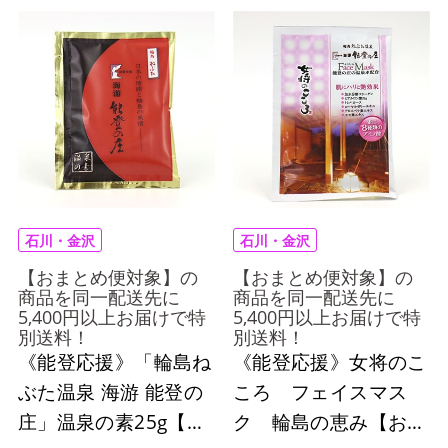
石川・金沢
石川・金沢
【おまとめ便対象】の
【おまとめ便対象】の
商品を同一配送先に
商品を同一配送先に
5,400円以上お届けで特
5,400円以上お届けで特
別送料！
別送料！
《能登応援》「輪島ね
《能登応援》女将のこ
ぶた温泉 海游 能登の
ころ フェイスマス
庄」温泉の素25g【お
ク 輪島の恵み【おま