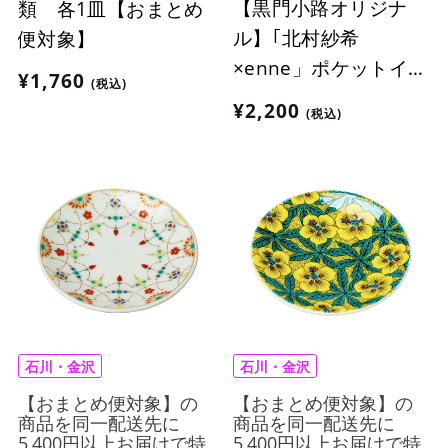
【黒門小路オリジナ
類 各1皿【おまとめ
ル】｢北村紗希
便対象】
×enne」ポケットイン
¥1,760
(税込)
ボトル【おまとめ便対
¥2,200
(税込)
象】
石川・金沢
石川・金沢
【おまとめ便対象】の
【おまとめ便対象】の
商品を同一配送先に
商品を同一配送先に
5,400円以上お届けで特
5,400円以上お届けで特