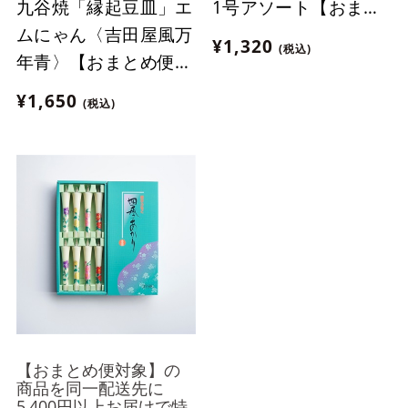
九谷焼「縁起豆皿」エ
1号アソート【おまと
ムにゃん〈吉田屋風万
め便対象】
¥1,320
(税込)
年青〉【おまとめ便対
象】
¥1,650
(税込)
【おまとめ便対象】の
商品を同一配送先に
5,400円以上お届けで特