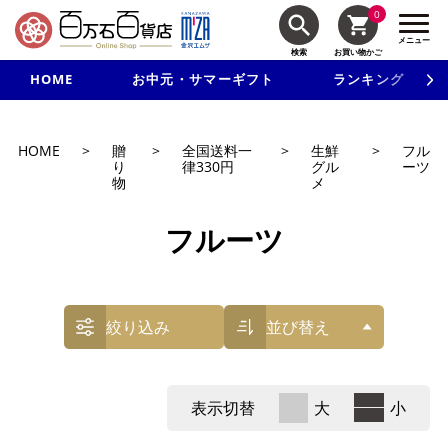
0
メニュー
検索
お買い物かご
HOME
お中元・サマーギフト
ランキング
新規入会で3千円以上で使える500円クーポンを進呈！
HOME
>
贈
>
全国送料一
>
生鮮
>
フル
り
律330円
グル
ーツ
物
メ
フルーツ
絞り込み
並び替え
表示切替
大
小