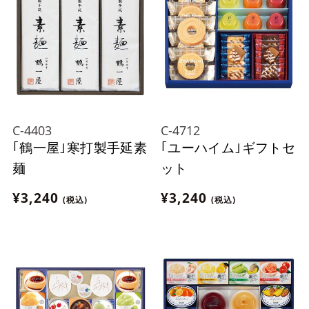
C-4403
C-4712
｢鶴一屋｣寒打製手延素
｢ユーハイム｣ギフトセ
麺
ット
¥3,240
¥3,240
(税込)
(税込)