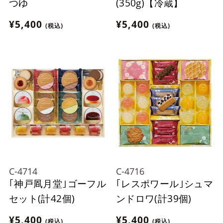
つゆ
(350g)【冷蔵】
¥5,400
¥5,400
(税込)
(税込)
C-4714
C-4716
｢神戸凮月堂｣ゴーフル
｢レスポワール｣シュマ
セット(計42個)
ンドロワ(計39個)
¥5,400
¥5,400
(税込)
(税込)