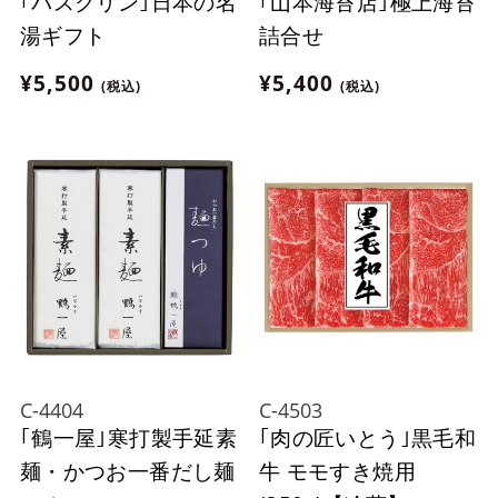
｢バスクリン｣日本の名
｢山本海苔店｣極上海苔
湯ギフト
詰合せ
¥5,500
¥5,400
(税込)
(税込)
C-4404
C-4503
｢鶴一屋｣寒打製手延素
｢肉の匠いとう｣黒毛和
麺・かつお一番だし麺
牛 モモすき焼用