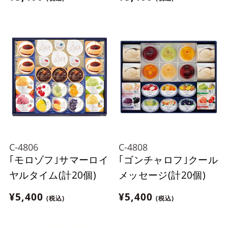
C-4806
C-4808
｢モロゾフ｣サマーロイ
｢ゴンチャロフ｣クール
ヤルタイム(計20個)
メッセージ(計20個)
¥5,400
¥5,400
(税込)
(税込)