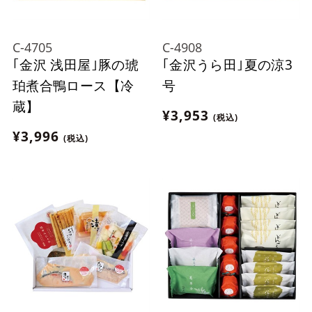
C-4705
C-4908
｢金沢 浅田屋｣豚の琥
｢金沢うら田｣夏の涼3
珀煮合鴨ロース【冷
号
蔵】
¥3,953
(税込)
¥3,996
(税込)