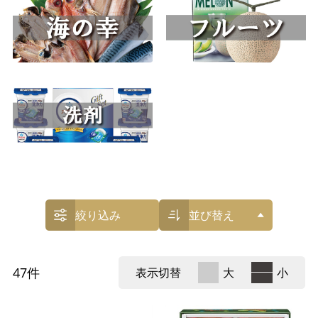
絞り込み
並び替え
47
件
表示切替
大
小