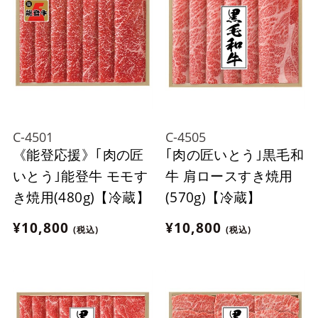
C-4501
C-4505
《能登応援》｢肉の匠
｢肉の匠いとう｣黒毛和
いとう｣能登牛 モモす
牛 肩ロースすき焼用
き焼用(480g)【冷蔵】
(570g)【冷蔵】
¥10,800
¥10,800
(税込)
(税込)