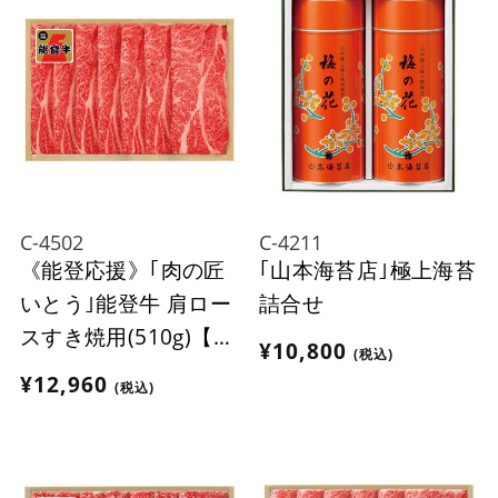
C-4502
C-4211
《能登応援》｢肉の匠
｢山本海苔店｣極上海苔
いとう｣能登牛 肩ロー
詰合せ
スすき焼用(510g)【冷
¥10,800
(税込)
蔵】
¥12,960
(税込)