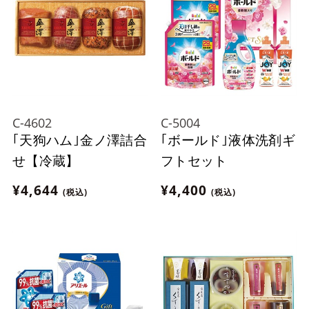
C-4602
C-5004
｢天狗ハム｣金ノ澤詰合
｢ボールド｣液体洗剤ギ
せ【冷蔵】
フトセット
¥4,644
¥4,400
(税込)
(税込)