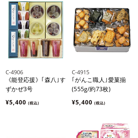
C-4906
C-4915
《能登応援》｢森八｣す
｢がんこ職人｣愛菓揃
ずかぜ3号
(555g/約73枚)
¥5,400
¥5,400
(税込)
(税込)