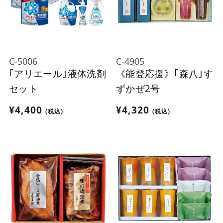
C-5006
C-4905
｢アリエール｣液体洗剤
《能登応援》｢森八｣す
セット
ずかぜ2号
¥4,400
¥4,320
(税込)
(税込)