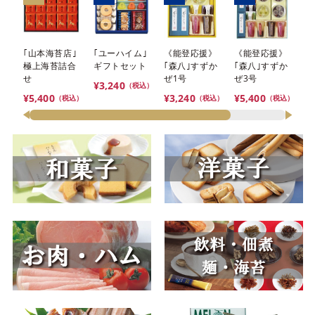
｢山本海苔店｣
｢ユーハイム｣
《能登応援》
《能登応援》
｢
極上海苔詰合
ギフトセット
｢森八｣すずか
｢森八｣すずか
夏
せ
ぜ1号
ぜ3号
¥3,240
¥3
（税込）
¥5,400
¥3,240
¥5,400
（税込）
（税込）
（税込）