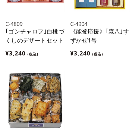
C-4809
C-4904
｢ゴンチャロフ｣白桃づ
《能登応援》｢森八｣す
くしのデザートセット
ずかぜ1号
¥3,240
¥3,240
(税込)
(税込)