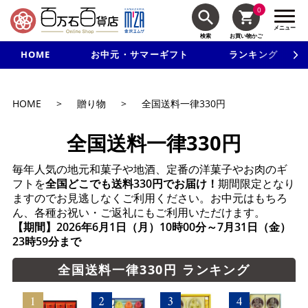
0
メニュー
検索
お買い物かご
HOME
お中元・サマーギフト
ランキング
新規入会で3千円以上で使える500円クーポンを進呈！
HOME
>
贈り物
>
全国送料一律330円
全国送料一律330円
毎年人気の地元和菓子や地酒、定番の洋菓子やお肉のギ
フトを
全国どこでも送料330円でお届け！
期間限定となり
ますのでお見逃しなくご利用ください。お中元はもちろ
ん、各種お祝い・ご返礼にもご利用いただけます。
【期間】2026年6月1日（月）10時00分～7月31日（金）
23時59分まで
全国送料一律330円 ランキング