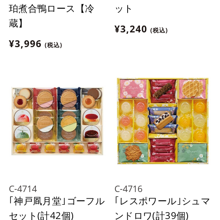
珀煮合鴨ロース【冷
ット
蔵】
¥3,240
(税込)
¥3,996
(税込)
C-4714
C-4716
｢神戸凮月堂｣ゴーフル
｢レスポワール｣シュマ
セット(計42個)
ンドロワ(計39個)