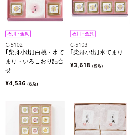
石川・金沢
石川・金沢
C-5102
C-5103
｢柴舟小出｣白桃・水て
｢柴舟小出｣水てまり
まり・いろこおり詰合
¥3,618
(税込)
せ
¥4,536
(税込)