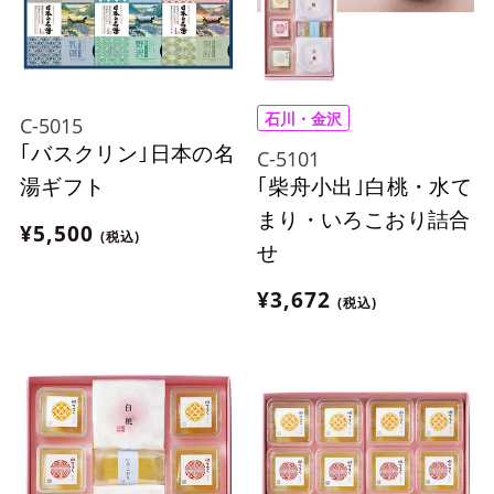
石川・金沢
C-5015
｢バスクリン｣日本の名
C-5101
｢柴舟小出｣白桃・水て
湯ギフト
まり・いろこおり詰合
¥5,500
(税込)
せ
¥3,672
(税込)