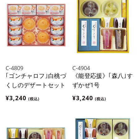
C-4809
C-4904
｢ゴンチャロフ｣白桃づ
《能登応援》｢森八｣す
くしのデザートセット
ずかぜ1号
¥3,240
¥3,240
(税込)
(税込)