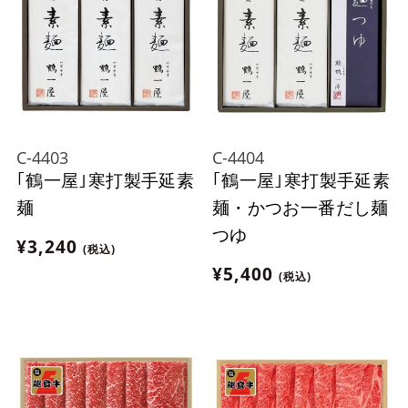
C-4403
C-4404
｢鶴一屋｣寒打製手延素
｢鶴一屋｣寒打製手延素
麺
麺・かつお一番だし麺
つゆ
¥3,240
(税込)
¥5,400
(税込)