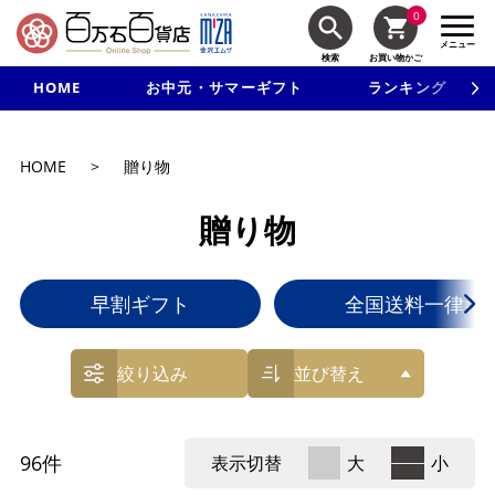
0
メニュー
検索
お買い物かご
HOME
お中元・サマーギフト
ランキング
新規入会で3千円以上で使える500円クーポンを進呈！
HOME
>
贈り物
贈り物
早割ギフト
全国送料一律ギ
絞り込み
並び替え
96
件
表示切替
大
小