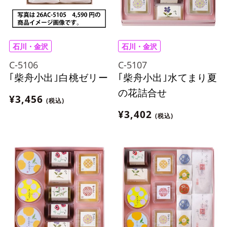
石川・金沢
石川・金沢
C-5106
C-5107
｢柴舟小出｣白桃ゼリー
｢柴舟小出｣水てまり夏
の花詰合せ
¥3,456
(税込)
¥3,402
(税込)