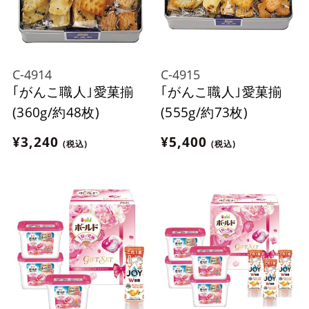
C-4914
C-4915
｢がんこ職人｣愛菓揃
｢がんこ職人｣愛菓揃
(360g/約48枚)
(555g/約73枚)
¥3,240
¥5,400
(税込)
(税込)