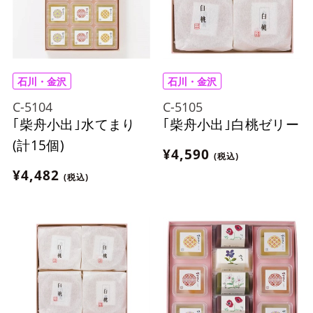
石川・金沢
石川・金沢
C-5104
C-5105
｢柴舟小出｣水てまり
｢柴舟小出｣白桃ゼリー
(計15個)
¥4,590
(税込)
¥4,482
(税込)