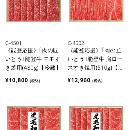
C-4501
C-4502
《能登応援》｢肉の匠
《能登応援》｢肉の匠
いとう｣能登牛 モモす
いとう｣能登牛 肩ロー
き焼用(480g)【冷蔵】
スすき焼用(510g)【冷
蔵】
¥10,800
¥12,960
(税込)
(税込)