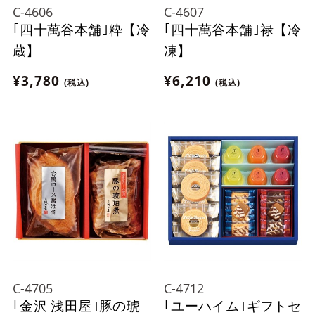
C-4606
C-4607
｢四十萬谷本舗｣粋【冷
｢四十萬谷本舗｣禄【冷
蔵】
凍】
¥3,780
¥6,210
(税込)
(税込)
C-4705
C-4712
｢金沢 浅田屋｣豚の琥
｢ユーハイム｣ギフトセ