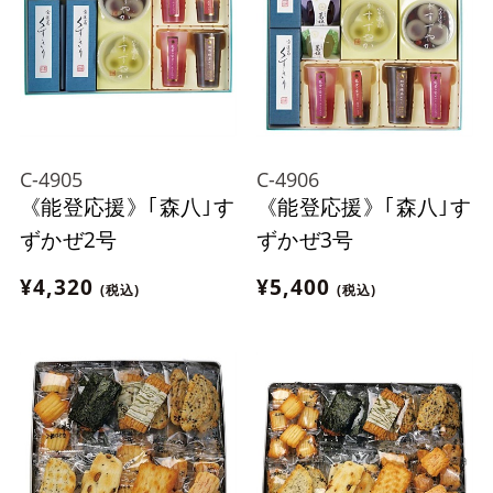
C-4905
C-4906
《能登応援》｢森八｣す
《能登応援》｢森八｣す
ずかぜ2号
ずかぜ3号
¥4,320
¥5,400
(税込)
(税込)