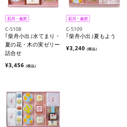
石川・金沢
石川・金沢
C-5108
C-5109
｢柴舟小出｣水てまり・
｢柴舟小出｣夏もよう
夏の花・木の実ゼリー
¥3,240
(税込)
詰合せ
¥3,456
(税込)