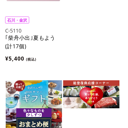
石川・金沢
C-5110
｢柴舟小出｣夏もよう
(計17個)
¥5,400
(税込)