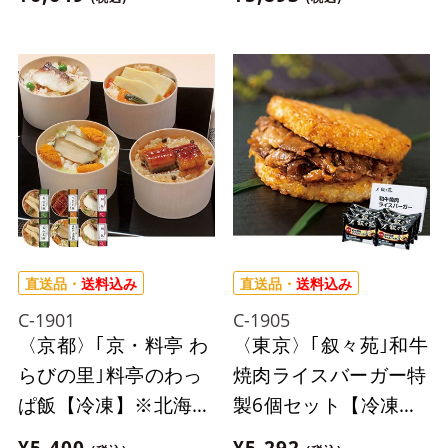
来ません。
直送品・
送料込み
直送品・
送料込み
C-1901
C-1905
〈京都〉｢京・料亭 わ
〈東京〉｢叙々苑｣和牛
らびの里｣料亭のわっ
焼肉ライスバーガー特
ぱ飯【冷凍】※北海
製6個セット【冷凍】
道・沖縄・離島にはお
※離島にはお届け出来
¥5,400
¥5,292