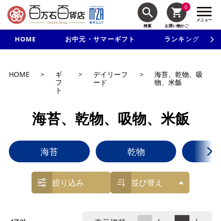
0
メニュー
検索
お買い物かご
HOME
お中元・サマーギフト
ランキング
新規入会で3千円以上で使える500円クーポンを進呈！
HOME
>
ギ
>
デイリーフ
>
海苔、乾物、吸
フ
ード
物、米飯
ト
海苔、乾物、吸物、米飯
海苔
乾物
絞り込み
並び替え