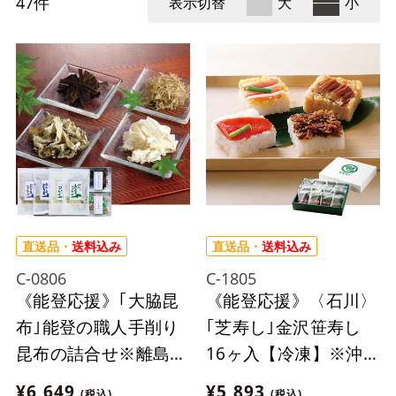
47
件
表示切替
大
小
直送品・
送料込み
直送品・
送料込み
C-0806
C-1805
《能登応援》｢大脇昆
《能登応援》〈石川〉
布｣能登の職人手削り
｢芝寿し｣金沢笹寿し
昆布の詰合せ※離島に
16ヶ入【冷凍】※沖
はお届け出来ません。
縄・離島にはお届け出
¥6,649
¥5,893
(税込)
(税込)