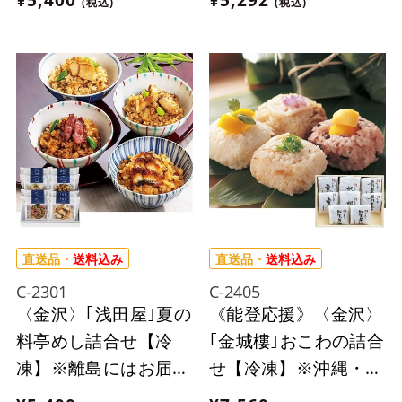
(税込)
(税込)
届け出来ません。
ません。
直送品・
送料込み
直送品・
送料込み
C-2301
C-2405
〈金沢〉｢浅田屋｣夏の
《能登応援》〈金沢〉
料亭めし詰合せ【冷
｢金城樓｣おこわの詰合
凍】※離島にはお届け
せ【冷凍】※沖縄・離
出来ません。
島にはお届け出来ませ