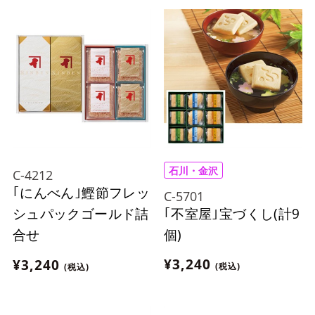
石川・金沢
C-4212
｢にんべん｣鰹節フレッ
C-5701
｢不室屋｣宝づくし(計9
シュパックゴールド詰
個)
合せ
¥3,240
¥3,240
(税込)
(税込)