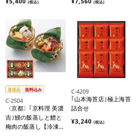
¥5,400
¥7,560
(税込)
(税込)
ん。
直送品・
送料込み
C-4209
｢山本海苔店｣極上海苔
C-2504
〈京都〉｢京料理 美濃
詰合せ
吉｣鰻の飯蒸しと鱧と
¥3,240
(税込)
梅肉の飯蒸し【冷凍】
※離島にはお届け出来