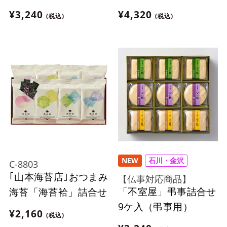
¥3,240
¥4,320
(税込)
(税込)
NEW
石川・金沢
C-8803
｢山本海苔店｣おつまみ
【仏事対応商品】
「不室屋」弔事詰合せ
海苔「海苔袷」詰合せ
9ケ入（弔事用）
¥2,160
(税込)