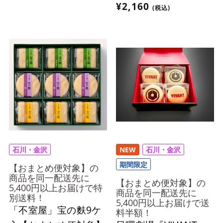
¥2,160
(税込)
石川・金沢
NEW
石川・金沢
期間限定
【おまとめ便対象】の
商品を同一配送先に
【おまとめ便対象】の
5,400円以上お届けで特
商品を同一配送先に
別送料！
5,400円以上お届けで送
「不室屋」宝の麩9ケ
料半額！