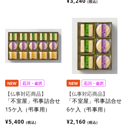
¥3,240
(税込)
NEW
石川・金沢
NEW
石川・金沢
【仏事対応商品】
【仏事対応商品】
「不室屋」弔事詰合せ
「不室屋」弔事詰合せ
15ケ入（弔事用）
6ケ入（弔事用）
¥5,400
¥2,160
(税込)
(税込)