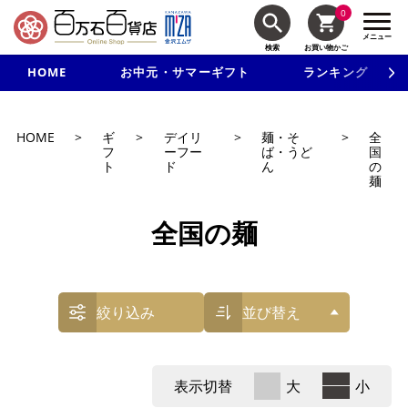
0
メニュー
検索
お買い物かご
HOME
お中元・サマーギフト
ランキング
新規入会で3千円以上で使える500円クーポンを進呈！
HOME
>
ギ
>
デイリ
>
麺・そ
>
全
フ
ーフー
ば・うど
国
ト
ド
ん
の
麺
全国の麺
絞り込み
並び替え
表示切替
大
小