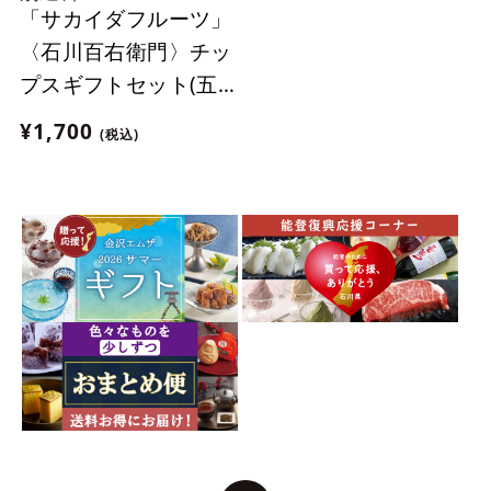
「サカイダフルーツ」
〈石川百右衛門〉チッ
プスギフトセット(五
郎島さつまいも・加賀
¥1,700
(税込)
れんこん)【おまとめ
便対象】