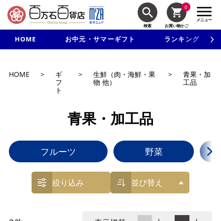
0
メニュー
検索
お買い物かご
HOME
お中元・サマーギフト
ランキング
新規入会で3千円以上で使える500円クーポンを進呈！
HOME
>
ギ
>
生鮮（肉・海鮮・果
>
青果・加
フ
物 他）
工品
ト
青果・加工品
フルーツ
野菜
絞り込み
並び替え