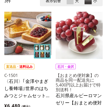
3
件
表示切替
大
小
直送品・
送料込み
石川・金沢
C-1501
【おまとめ便対象】の
商品を同一配送先に
〈石川〉｢金澤やまぎ
5,400円以上お届けで特
し養蜂場｣世界のはち
別送料！
みつとジャムセット※
石川県産ルビーロマン
北海道・沖縄・離島に
ゼリー【おまとめ便対
¥6,480
(税込)