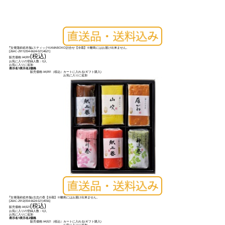
｢女傳蒲鉾総本舗｣スティックKAMABOKO詰合せ【冷蔵】※離島にはお届け出来ません。
[
26AC-2911(054-6624-021)4621
]
(税込)
販売価格:
¥4,991
お気に入りの登録人数：0人
お気に入りに追加
表示名1
表示名2
価格
販売価格:
¥4,991
（税込）
カートに入れる(ギフト購入)
お気に入りに追加
｢女傳蒲鉾総本舗｣古志の香【冷蔵】※離島にはお届け出来ません。
[
26AC-2912(054-6624-021)4556
]
(税込)
販売価格:
¥4,921
お気に入りの登録人数：0人
お気に入りに追加
表示名1
表示名2
価格
販売価格:
¥4,921
（税込）
カートに入れる(ギフト購入)
お気に入りに追加