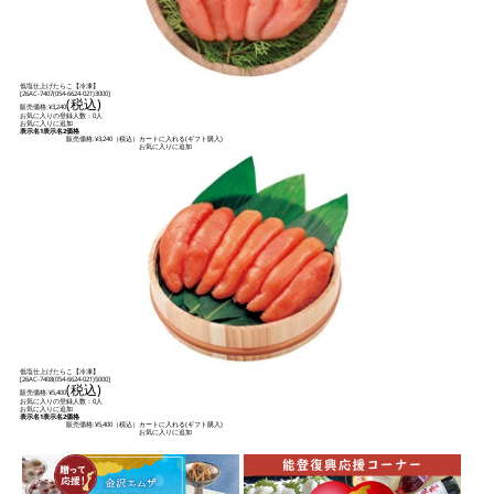
低塩仕上げたらこ【冷凍】
[
26AC-7407(054-6624-021)3000
]
(税込)
販売価格:
¥3,240
お気に入りの登録人数：0人
お気に入りに追加
表示名1
表示名2
価格
販売価格:
¥3,240
（税込）
カートに入れる(ギフト購入)
お気に入りに追加
低塩仕上げたらこ【冷凍】
[
26AC-7408(054-6624-021)5000
]
(税込)
販売価格:
¥5,400
お気に入りの登録人数：0人
お気に入りに追加
表示名1
表示名2
価格
販売価格:
¥5,400
（税込）
カートに入れる(ギフト購入)
お気に入りに追加