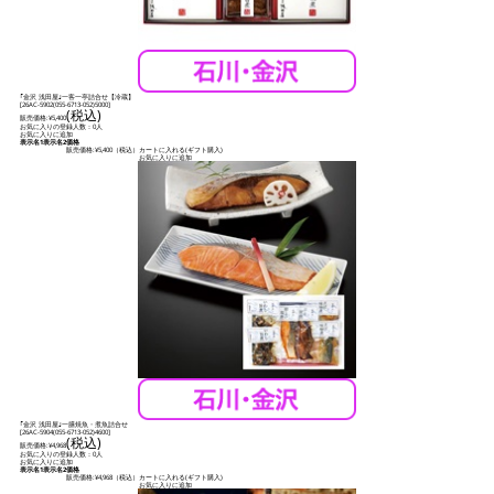
｢金沢 浅田屋｣一客一亭詰合せ【冷蔵】
[
26AC-5902(055-6713-052)5000
]
(税込)
販売価格:
¥5,400
お気に入りの登録人数：0人
お気に入りに追加
表示名1
表示名2
価格
販売価格:
¥5,400
（税込）
カートに入れる(ギフト購入)
お気に入りに追加
｢金沢 浅田屋｣一膳焼魚・煮魚詰合せ
[
26AC-5904(055-6713-052)4600
]
(税込)
販売価格:
¥4,968
お気に入りの登録人数：0人
お気に入りに追加
表示名1
表示名2
価格
販売価格:
¥4,968
（税込）
カートに入れる(ギフト購入)
お気に入りに追加