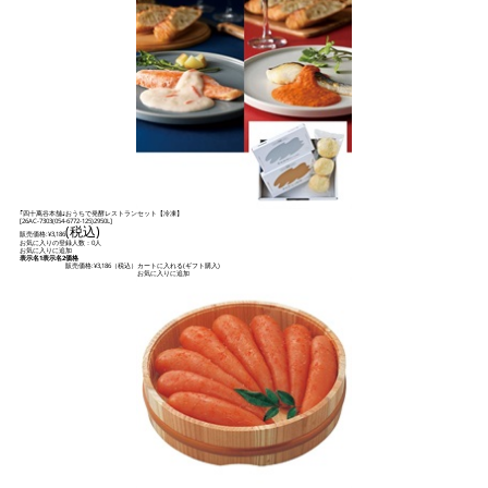
｢四十萬谷本舗｣おうちで発酵レストランセット【冷凍】
[
26AC-7303(054-6772-125)2950L
]
(税込)
販売価格:
¥3,186
お気に入りの登録人数：0人
お気に入りに追加
表示名1
表示名2
価格
販売価格:
¥3,186
（税込）
カートに入れる(ギフト購入)
お気に入りに追加