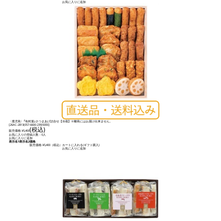
お気に入りに追加
〈鹿児島〉｢有村屋｣さつまあげ詰合せ【冷蔵】※離島にはお届け出来ません。
[
26AC-2813(057-6600-239)5000
]
(税込)
販売価格:
¥5,400
お気に入りの登録人数：0人
お気に入りに追加
表示名1
表示名2
価格
販売価格:
¥5,400
（税込）
カートに入れる(ギフト購入)
お気に入りに追加