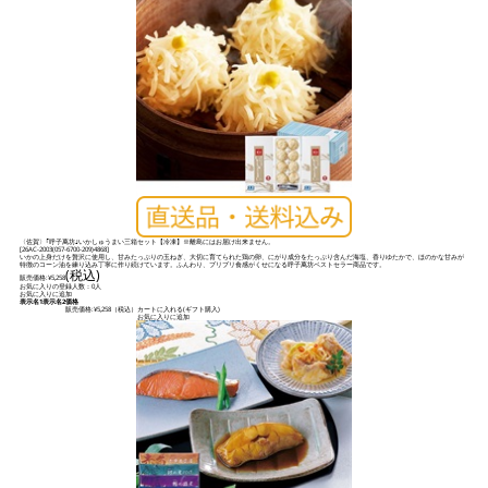
〈佐賀〉｢呼子萬坊｣いかしゅうまい三箱セット【冷凍】※離島にはお届け出来ません。
[
26AC-2003(057-6700-209)4868
]
いかの上身だけを贅沢に使用し、甘みたっぷりの玉ねぎ、大切に育てられた鶏の卵、にがり成分をたっぷり含んだ海塩、香りゆたかで、ほのかな甘みが
特徴のコーン油を練り込み丁寧に作り続けています。ふんわり、プリプリ食感がくせになる呼子萬坊ベストセラー商品です。
(税込)
販売価格:
¥5,258
お気に入りの登録人数：0人
お気に入りに追加
表示名1
表示名2
価格
販売価格:
¥5,258
（税込）
カートに入れる(ギフト購入)
お気に入りに追加