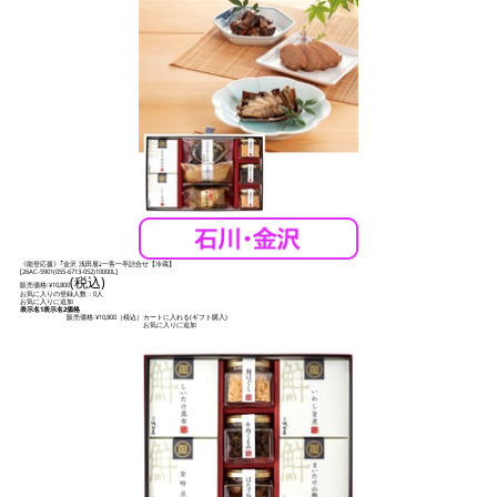
《能登応援》｢金沢 浅田屋｣一客一亭詰合せ【冷蔵】
[
26AC-5901(055-6713-052)10000L
]
(税込)
販売価格:
¥10,800
お気に入りの登録人数：0人
お気に入りに追加
表示名1
表示名2
価格
販売価格:
¥10,800
（税込）
カートに入れる(ギフト購入)
お気に入りに追加