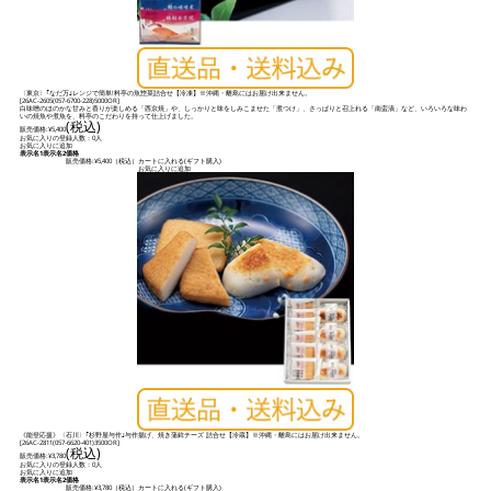
〈東京〉｢なだ万｣レンジで簡単!料亭の魚惣菜詰合せ【冷凍】※沖縄・離島にはお届け出来ません。
[
26AC-2605(057-6700-228)5000OR
]
白味噌のほのかな甘みと香りが楽しめる「西京焼」や、しっかりと味をしみこませた「煮つけ」、さっぱりと召上れる「南蛮漬」など、いろいろな味わ
いの焼魚や煮魚を、料亭のこだわりを持って仕上げました。
(税込)
販売価格:
¥5,400
お気に入りの登録人数：0人
お気に入りに追加
表示名1
表示名2
価格
販売価格:
¥5,400
（税込）
カートに入れる(ギフト購入)
お気に入りに追加
《能登応援》〈石川〉｢杉野屋与作｣与作揚げ、焼き蒲鉾チーズ 詰合せ【冷蔵】※沖縄・離島にはお届け出来ません。
[
26AC-2811(057-6620-401)3500OR
]
(税込)
販売価格:
¥3,780
お気に入りの登録人数：0人
お気に入りに追加
表示名1
表示名2
価格
販売価格:
¥3,780
（税込）
カートに入れる(ギフト購入)