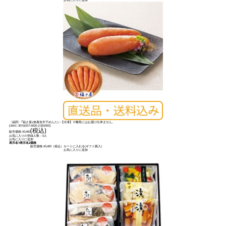
〈福岡〉｢福さ屋｣無着色辛子めんたい【冷凍】※離島にはお届け出来ません。
[
26AC-3010(057-6000-218)5000
]
(税込)
販売価格:
¥5,400
お気に入りの登録人数：0人
お気に入りに追加
表示名1
表示名2
価格
販売価格:
¥5,400
（税込）
カートに入れる(ギフト購入)
お気に入りに追加