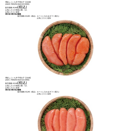
博多ふくいち辛子明太子【冷凍】
[
26AB-7405(054-6624-021)5000
]
(税込)
販売価格:
¥5,400
お気に入りの登録人数：0人
お気に入りに追加
表示名1
表示名2
価格
販売価格:
¥5,400
（税込）
カートに入れる(ギフト購入)
お気に入りに追加
博多ふくいち辛子明太子【冷凍】
[
26AC-7404(054-6624-021)3000
]
(税込)
販売価格:
¥3,240
お気に入りの登録人数：0人
お気に入りに追加
表示名1
表示名2
価格
販売価格:
¥3,240
（税込）
カートに入れる(ギフト購入)
お気に入りに追加