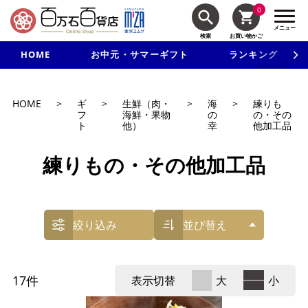
0
メニュー
検索
お買い物かご
HOME
お中元・サマーギフト
ランキング
新規入会で3千円以上で使える500円クーポンを進呈！
HOME
>
ギ
>
生鮮（肉・
>
海
>
練りも
フ
海鮮・果物
の
の・その
ト
他）
幸
他加工品
練りもの・その他加工品
絞り込み
並び替え
17
件
表示切替
大
小