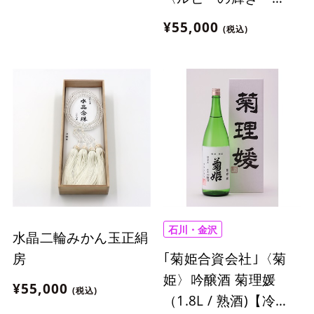
2015 ロゼ〉【冷
¥55,000
(税込)
蔵】
石川・金沢
水晶二輪みかん玉正絹
｢菊姫合資会社｣〈菊
房
姫〉吟醸酒 菊理媛
¥55,000
(税込)
（1.8L / 熟酒)【冷