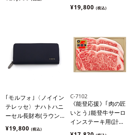
ドファスナー)【カラ
¥19,800
(税込)
ー：ブラック×レッ
ド】［3540］
C-7102
｢モルフォ｣〈ノイイン
《能登応援》｢肉の匠
テレッセ〉ナハトハニ
いとう｣能登牛サーロ
ーセル長財布(ラウン
インステーキ用(計
ドファスナー)【カラ
¥19,800
(税込)
480g)【冷蔵】
ー：ネイビー×チョ
¥17,820