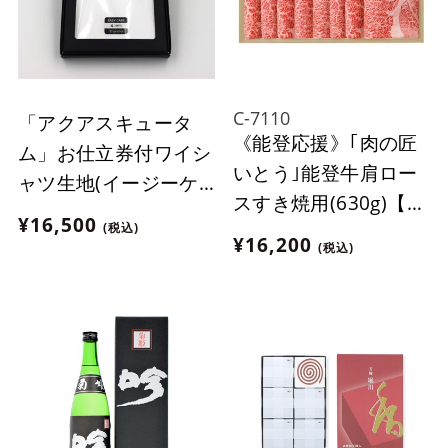
C-7110
「アクアスキュータ
《能登応援》｢肉の匠
ム」お仕立券付ワイシ
いとう｣能登牛肩ロー
ャツ生地(イージーケ
スすき焼用(630g)【冷
ア)※お仕立て承り
¥16,500
(税込)
蔵】
は"金沢エムザ"のみ
¥16,200
(税込)