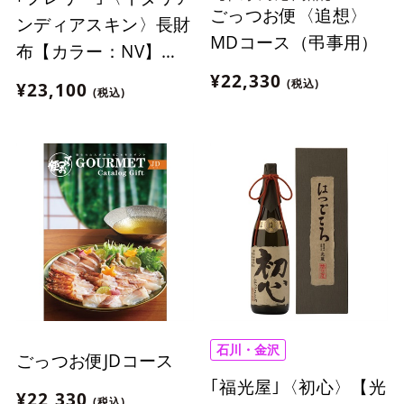
ごっつお便〈追想〉
ンディアスキン〉長財
MDコース（弔事用）
布【カラー：NV】
［NP17014］
¥22,330
(税込)
¥23,100
(税込)
石川・金沢
ごっつお便JDコース
｢福光屋｣〈初心〉【光
¥22,330
(税込)