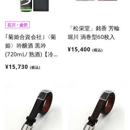
石川・金沢
「松栄堂」銘香 芳輪
｢菊姫合資会社｣〈菊
堀川 渦巻型60枚入
姫〉吟醸酒 黒吟
¥15,400
(税込)
(720mL/ 熟酒)【冷
蔵】
¥15,730
(税込)