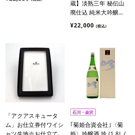
蔵】淡熟三年 秘伝山
廃仕込 純米大吟醸
(1.8L / 熟酒)
¥22,000
(税込)
石川・金沢
「アクアスキュータ
｢菊姫合資会社｣〈菊
ム」お仕立券付ワイシ
姫〉吟醸酒 吟 (1.8L /
ャツ生地※お仕立て承