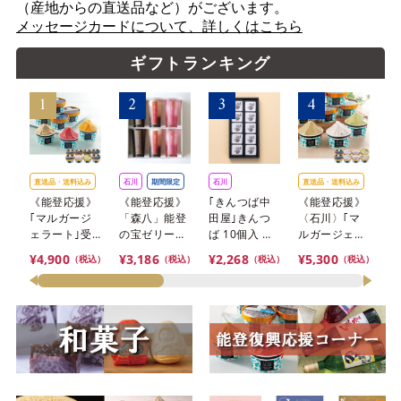
（産地からの直送品など）がございます。
メッセージカードについて、詳しくはこちら
ギフトランキング
直送品・
送料込み
石川
期間限定
石川
直送品・
送料込み
石
《能登応援》
《能登応援》
｢きんつば中
《能登応援》
｢
｢マルガージ
「森八」能登
田屋｣きんつ
〈石川〉｢マ
田
ェラート｣受
の宝ゼリー詰
ば 10個入 箱
ルガージェラ
ば
賞・まるごと
合せ 6本入
【おまとめ便
ート｣ALL受
【
¥4,900
¥3,186
¥2,268
¥5,300
¥1
（税込）
（税込）
（税込）
（税込）
能登ジェラー
【おまとめ便
対象】
賞・能登ジェ
対
ト8〈2026〉
対象】
ラート
【冷凍】※北
〈2026〉
海道・沖縄・
【冷凍】※北
離島にはお届
海道・沖縄・
け出来ませ
離島にはお届
ん。
け出来ませ
ん。