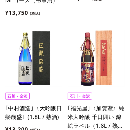
MLコース（弔事用）
¥13,750
(税込)
石川・金沢
石川・金沢
｢中村酒造｣〈大吟醸日
｢福光屋｣〈加賀鳶〉純
榮歳盛〉(1.8L / 熟酒)
米大吟醸 千日囲い 錦
絵ラベル（1.8L / 熟
¥13,200