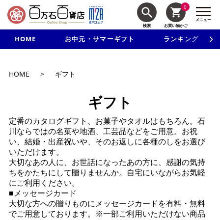
0
メニュー
検索
お買い物かご
HOME
お中元・サマーギフト
ランキング
新規入会で3千円以上で使える500円クーポンを進呈！
HOME
>
ギフト
ギフト
定番のカタログギフト、お菓子やタオルはもちろん。石
川ならではの名菓や地酒、工芸品などをご用意。お祝
い、結婚・出産祝いや、そのお返しに各種のしをお選び
いただけます。
大切なあの人に、お世話になったあの方に、感謝の気持
ちをかたちにして贈りませんか。自宅にいながらお気軽
にご利用ください。
■メッセージカード
大切な方への贈りものにメッセージカードを有料・無料
でご用意しております。※一部ご利用いただけない商品