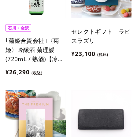
石川・金沢
セレクトギフト ラピ
｢菊姫合資会社｣〈菊
スラズリ
姫〉吟醸酒 菊理媛
¥23,100
(税込)
(720mL / 熟酒)【冷
蔵】
¥26,290
(税込)