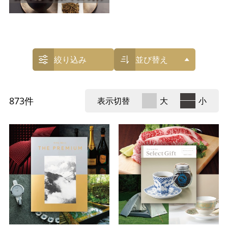
絞り込み
並び替え
873
件
表示切替
大
小