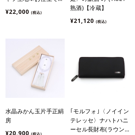
熟酒)【冷蔵】
りは"金沢エムザ"のみ
¥22,000
(税込)
¥21,120
(税込)
水晶みかん玉片手正絹
｢モルフォ｣〈ノイイン
房
テレッセ〉ナハトハニ
ーセル長財布(ラウン
¥20,900
(税込)