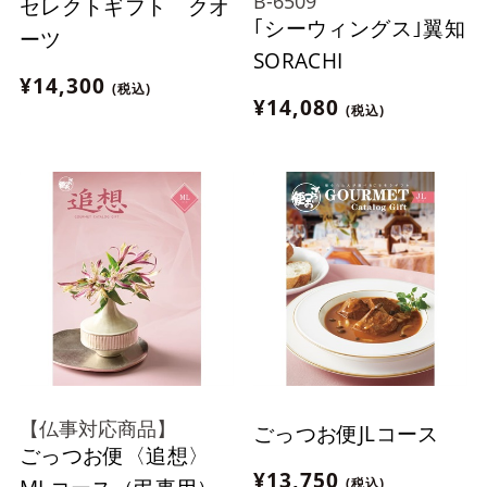
B-6509
セレクトギフト クオ
｢シーウィングス｣翼知
ーツ
SORACHI
¥14,300
(税込)
¥14,080
(税込)
【仏事対応商品】
ごっつお便JLコース
ごっつお便〈追想〉
¥13,750
(税込)