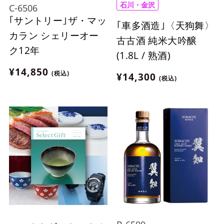
石川・金沢
C-6506
｢サントリー｣ザ・マッ
｢車多酒造｣〈天狗舞〉
カラン シェリーオー
古古酒 純米大吟醸
ク12年
(1.8L / 熟酒)
¥14,850
(税込)
¥14,300
(税込)