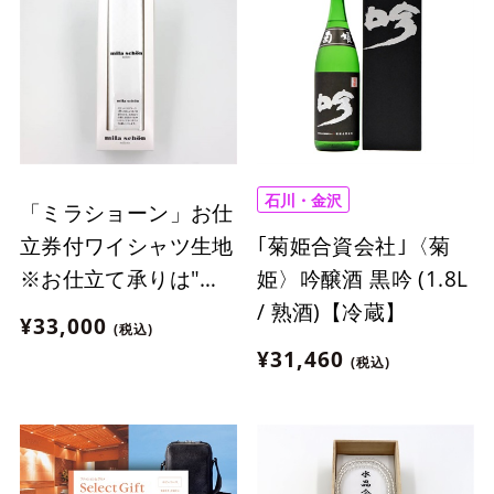
石川・金沢
「ミラショーン」お仕
｢菊姫合資会社｣〈菊
立券付ワイシャツ生地
姫〉吟醸酒 黒吟 (1.8L
※お仕立て承りは"金
/ 熟酒)【冷蔵】
沢エムザ"のみ
¥33,000
(税込)
¥31,460
(税込)