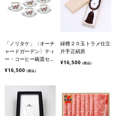
「ノリタケ」〈オーチ
緑檀２０玉トラメ仕立
ャードガーデン〉ティ
片手正絹房
ー・コーヒー碗皿セッ
¥16,500
(税込)
ト
¥16,500
(税込)