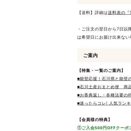
【送料】詳細は
送料表の『
・ご注文の翌日から7日以
は希望日にお届け出来ない
ご案内
【特集・一覧のご案内】
■能登応援！石川県と能登
■石川土産おまとめ便 商品
■お香典返し・各種法要の
■迷ったらコレ! 人気ラン
【会員様の特典】
①ご入会500円OFFクー