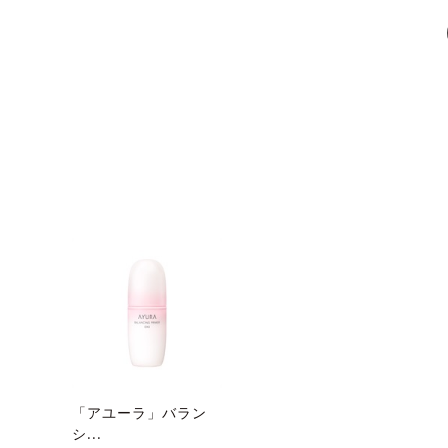
「アユーラ」バラン
シ...