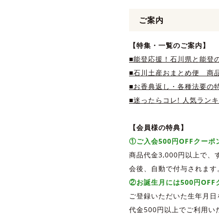
ご案内
【特集・一覧のご案内】
■能登応援！石川県と能登
■石川土産おまとめ便 商品
■お香典返し・各種法要の
■迷ったらコレ! 人気ラン
【会員様の特典】
①ご入会500円OFFクー
商品代金3,000円以上で
会後、自動で付与されます
②お誕生月には500円OF
ご登録いただいた生年月日
代金500円以上でご利用い