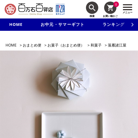
0
メニュー
検索
お買い物かご
HOME
お中元・サマーギフト
ランキング
新規入会で3千円以上で使える500円クーポンを進呈！
HOME
>
おまとめ便
>
お菓子（おまとめ便）
>
和菓子
>
落雁諸江屋