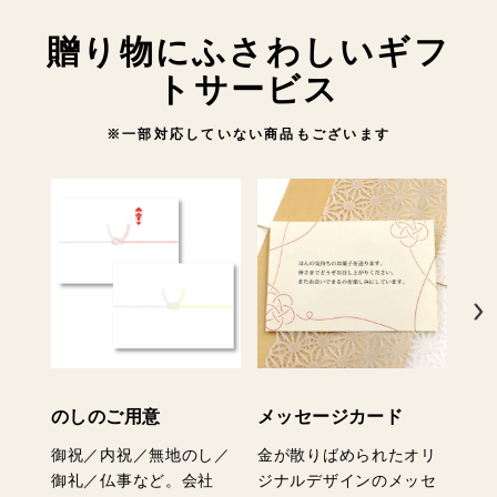
贈り物にふさわしいギフ
トサービス
※一部対応していない商品もございます
のしのご用意
メッセージカード
ご
御祝／内祝／無地のし／
金が散りばめられたオリ
手提
御礼／仏事など。会社
ジナルデザインのメッセ
は、