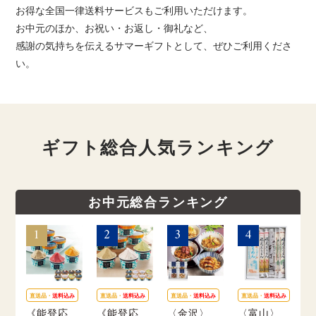
お得な全国一律送料サービスもご利用いただけます。
お中元のほか、お祝い・お返し・御礼など、
感謝の気持ちを伝えるサマーギフトとして、ぜひご利用くださ
い。
ギフト総合人気ランキング
お中元総合ランキング
直送品・
送料込み
直送品・
送料込み
直送品・
送料込み
直送品・
送料込み
《能登応
《能登応
〈金沢〉
〈富山〉