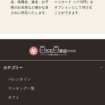
名、役職名、連名、お子
ージカード（+110円）を
ます
様のお名前など細かな名
オプションとして付ける
「の
入れに対応いたします。
ことができます。
画面
い。
HOME
カテゴリー
バレンタイン
ランキング一覧
ギフト