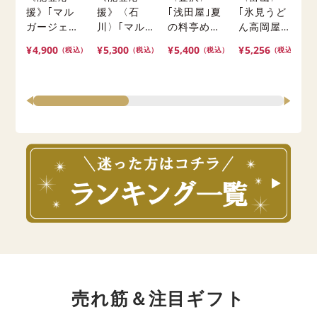
援》｢マル
援》〈石
｢浅田屋｣夏
｢氷見うど
ガージェラ
川〉｢マル
の料亭めし
ん高岡屋本
ート｣受
ガージェラ
詰合せ【冷
舗｣手延 氷
¥4,900
¥5,300
¥5,400
¥5,256
¥
（税込）
（税込）
（税込）
（税込）
賞・まるご
ート｣ALL受
凍】※離島
見うどん細
(
と能登ジェ
賞・能登ジ
にはお届け
めん・そう
酒
ラート
ェラート
出来ませ
めん・そ
8〈2026〉
〈2026〉
ん。
ば・細丸め
【冷凍】※
【冷凍】※
ん詰合せ※
北海道・沖
北海道・沖
離島にはお
縄・離島に
縄・離島に
届け出来ま
はお届け出
はお届け出
せん。
来ません。
来ません。
売れ筋＆注目ギフト