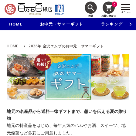
0
メニュー
検索
お買い物かご
HOME
お中元・サマーギフト
ランキング
新規入会で3千円以上で使える500円クーポンを進呈！
HOME
2026年 金沢エムザのお中元・サマーギフト
地元の名産品から送料一律ギフトまで、想いを伝える夏の贈り
物
地元の特産品をはじめ、毎年人気のハムやお酒、スイーツ、地
元銘菓など多彩にご用意しました。