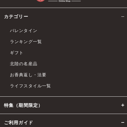
本規約の各条項その他の条件は、法令改
カテゴリー
正、社会経済情勢の変化、その他相当の事
由があると認められる場合には、 当社ウェ
バレンタイン
ブサイトへの掲載による公表その他相当の
ランキング一覧
方法で周知することにより、変更できるも
のとします。
ギフト
前項の変更は、公表等の際に定める適用開
北陸の名産品
始日から適用されるものとします。
お香典返し・法要
第4条 会員
ライフスタイル一覧
会員とは、第5条記載の方法により当社に
会員サービスへの入会申し込みを行い、当
特集（期間限定）
社が承諾した者、または当社が別途定める
方法により会員資格を授与した者をいいま
ご利用ガイド