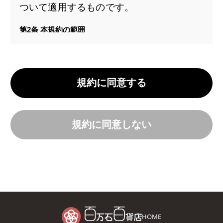
ついて適用するものです。
第2条 本規約の範囲
本規約の本文以外に、当社がインターネッ
ト上で提供する「ご注文について」「商品
のお届けについて」等の会員サービスに関
規約に同意する
する各種ルール、諸規定(以下「諸規定
等」といいます)、及び今後追加する諸規
定等も、名目の如何にかかわらず、「百万
規約に同意しない
石百貨店オンラインサービス 会員規約」を
構成するものとします。
本規約の本文と諸規定等が異なる場合に
は、諸規定等の定めが優先して適用される
ものとします。
HOME
第3条 本規約の変更