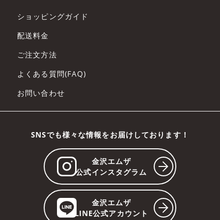
す。
会員は、会員サービスへの入会申し込みを
ショッピングガイド
行った時点で、本規約の内容を承諾してい
配送料金
るものとみなします。
ご注文方法
第5条 入会
よくある質問(FAQ)
入会希望者は、本会員規約を承諾していた
お問い合わせ
だいたうえで、当社が別途指定する手続き
に従って入会を申し込み、当社が入会を承
諾した時点で会員になるものとします。
SNSでも様々な情報をお届けしております！
第6条 会員サービスの利用
金沢エムザ
会員は、本規約の本文および諸規定等に従
公式インスタグラム
い、会員サービスを利用するものとしま
す。
金沢エムザ
LINE公式アカウント
会員は、当社より付与された自己のID及び