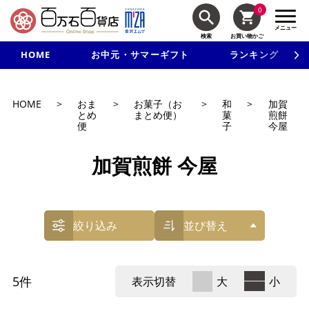
0
メニュー
検索
お買い物かご
HOME
お中元・サマーギフト
ランキング
新規入会で3千円以上で使える500円クーポンを進呈！
HOME
>
おま
>
お菓子（お
>
和
>
加賀
とめ
まとめ便）
菓
煎餅
便
子
今屋
加賀煎餅 今屋
絞り込み
並び替え
5
件
表示切替
大
小