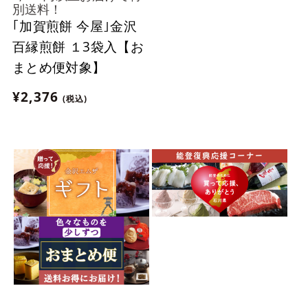
別送料！
｢加賀煎餅 今屋｣金沢
百縁煎餅 １3袋入【お
まとめ便対象】
¥2,376
(税込)