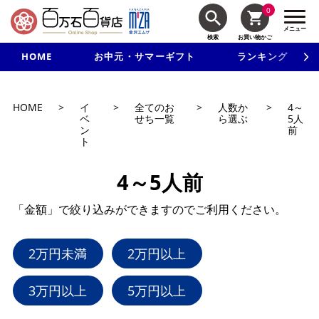
0
メニュー
検索
お買い物かご
HOME
お中元・サマーギフト
ランキング
新規入会で3千円以上で使える500円クーポンを進呈！
HOME
>
イ
>
全てのお
>
人数か
>
4～
ベ
せち一覧
ら選ぶ
5人
ン
前
ト
4～5人前
「金額」で絞り込みができますのでご利用ください。
2万円未満
2万円以上
3万円以上
5万円以上