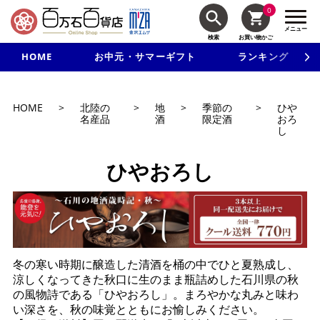
0
メニュー
検索
お買い物かご
HOME
お中元・サマーギフト
ランキング
新規入会で3千円以上で使える500円クーポンを進呈！
HOME
>
北陸の
>
地
>
季節の
>
ひや
名産品
酒
限定酒
おろ
し
ひやおろし
冬の寒い時期に醸造した清酒を桶の中でひと夏熟成し、
涼しくなってきた秋口に生のまま瓶詰めした石川県の秋
の風物詩である「ひやおろし」。まろやかな丸みと味わ
い深さを、秋の味覚とともにお愉しみください。