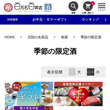
0
メニュー
検索
お買い物かご
HOME
お中元・サマーギフト
ランキング
新規入会で3千円以上で使える500円クーポンを進呈！
HOME
>
北陸の名産品
>
地酒
>
季節の限定酒
季節の限定酒
表示切替
大
小