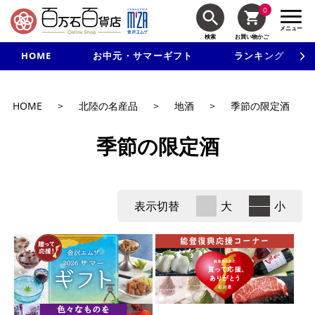
0
メニュー
検索
お買い物かご
HOME
お中元・サマーギフト
ランキング
新規入会で3千円以上で使える500円クーポンを進呈！
HOME
>
北陸の名産品
>
地酒
>
季節の限定酒
季節の限定酒
表示切替
大
小