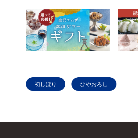
初しぼり
ひやおろし