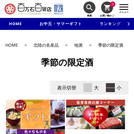
0
メニュー
検索
お買い物かご
HOME
お中元・サマーギフト
ランキング
新規入会で3千円以上で使える500円クーポンを進呈！
HOME
>
北陸の名産品
>
地酒
>
季節の限定酒
季節の限定酒
表示切替
大
小