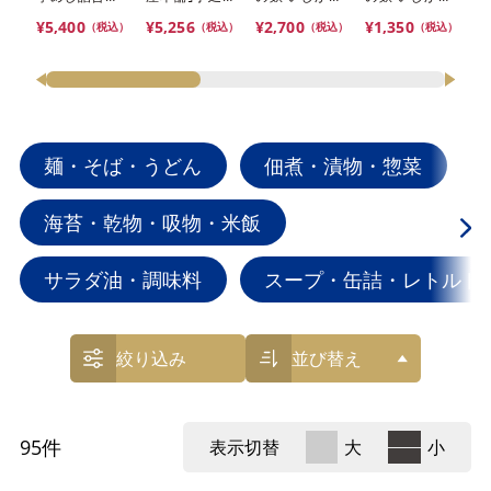
『
【冷凍】※離
氷見うどん細
6ケ入【おま
3ケ入【おま
コ
¥5,400
¥5,256
¥2,700
¥1,350
（税込）
（税込）
（税込）
（税込）
島にはお届け
めん・そうめ
とめ便対象】
とめ便対象】
い
¥3
出来ません。
ん・そば・細
ま
丸めん詰合せ
象
※離島にはお
届け出来ませ
ん。
麺・そば・うどん
佃煮・漬物・惣菜
海苔・乾物・吸物・米飯
サラダ油・調味料
スープ・缶詰・レトルト
絞り込み
並び替え
95
件
表示切替
大
小