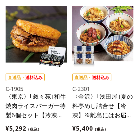
ん。
直送品・
送料込み
直送品・
送料込み
C-1905
C-2301
〈東京〉｢叙々苑｣和牛
〈金沢〉｢浅田屋｣夏の
焼肉ライスバーガー特
料亭めし詰合せ【冷
製6個セット【冷凍】
凍】※離島にはお届け
※離島にはお届け出来
出来ません。
¥5,292
¥5,400
(税込)
(税込)
ません。