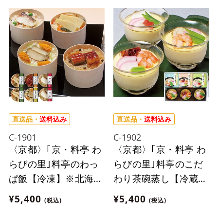
ん。
直送品・
送料込み
直送品・
送料込み
C-1901
C-1902
〈京都〉｢京・料亭 わ
〈京都〉｢京・料亭 わ
らびの里｣料亭のわっ
らびの里｣料亭のこだ
ぱ飯【冷凍】※北海
わり茶碗蒸し【冷蔵】
道・沖縄・離島にはお
※北海道・沖縄・離島
¥5,400
¥5,400
(税込)
(税込)
届け出来ません。
にはお届け出来ませ