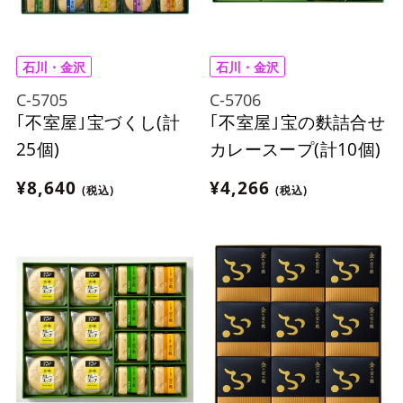
石川・金沢
石川・金沢
C-5705
C-5706
｢不室屋｣宝づくし(計
｢不室屋｣宝の麩詰合せ
25個)
カレースープ(計10個)
¥8,640
¥4,266
(税込)
(税込)