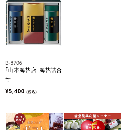
B-8706
｢山本海苔店｣海苔詰合
せ
¥5,400
(税込)