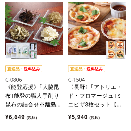
直送品・
送料込み
直送品・
送料込み
C-0806
C-1504
《能登応援》｢大脇昆
〈長野〉｢アトリエ・
布｣能登の職人手削り
ド・フロマージュ｣ミ
昆布の詰合せ※離島に
ニピザ8枚セット【冷
はお届け出来ません。
凍】※離島にはお届け
¥6,649
¥5,940
(税込)
(税込)
出来ません。