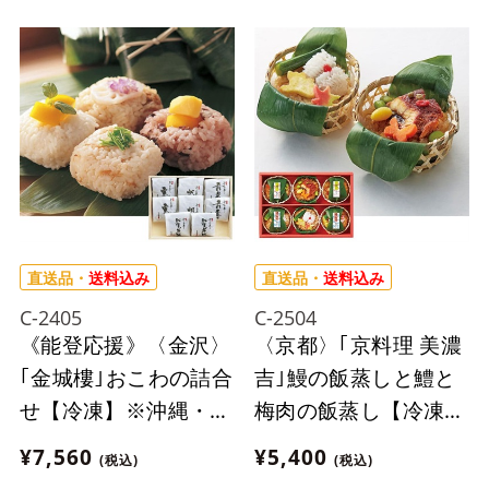
直送品・
送料込み
直送品・
送料込み
C-2405
C-2504
《能登応援》〈金沢〉
〈京都〉｢京料理 美濃
｢金城樓｣おこわの詰合
吉｣鰻の飯蒸しと鱧と
せ【冷凍】※沖縄・離
梅肉の飯蒸し【冷凍】
島にはお届け出来ませ
※離島にはお届け出来
¥7,560
¥5,400
(税込)
(税込)
ん。
ません。