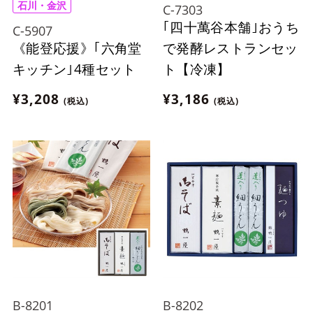
石川・金沢
C-7303
｢四十萬谷本舗｣おうち
C-5907
《能登応援》｢六角堂
で発酵レストランセッ
キッチン｣4種セット
ト【冷凍】
¥3,208
¥3,186
(税込)
(税込)
B-8201
B-8202