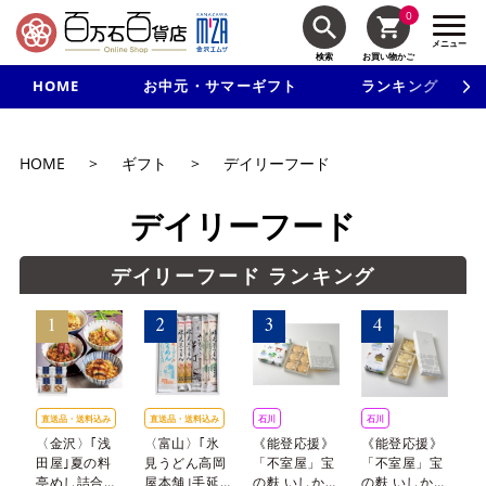
0
メニュー
検索
お買い物かご
HOME
お中元・サマーギフト
ランキング
新規入会で3千円以上で使える500円クーポンを進呈！
HOME
>
ギフト
>
デイリーフード
デイリーフード
デイリーフード ランキング
直送品・
送料込み
直送品・
送料込み
石川
石川
N
〈金沢〉｢浅
〈富山〉｢氷
《能登応援》
《能登応援》
期
田屋｣夏の料
見うどん高岡
「不室屋」宝
「不室屋」宝
日
亭めし詰合せ
屋本舗｣手延
の麩 いしかわ
の麩 いしかわ