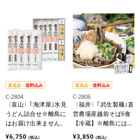
はお届け出来ません。
直送品・
送料込み
直送品・
送料込み
C-2804
C-2806
〈富山〉｢海津屋｣氷見
〈福井〉｢武生製麺｣直
うどん詰合せ※離島に
営農場産越前そば6食
はお届け出来ません。
【冷蔵】※離島にはお
届け出来ません。
¥6,750
¥3,850
(税込)
(税込)