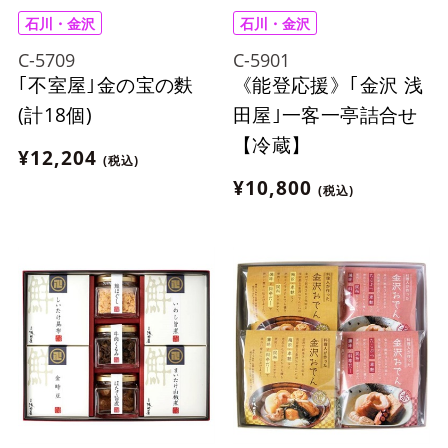
石川・金沢
石川・金沢
C-5709
C-5901
｢不室屋｣金の宝の麩
《能登応援》｢金沢 浅
(計18個)
田屋｣一客一亭詰合せ
【冷蔵】
¥12,204
(税込)
¥10,800
(税込)