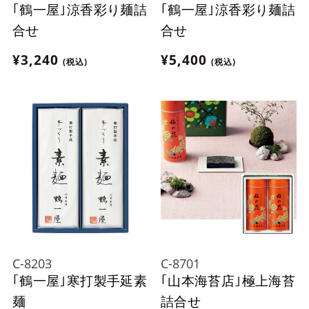
｢鶴一屋｣涼香彩り麺詰
｢鶴一屋｣涼香彩り麺詰
合せ
合せ
¥3,240
¥5,400
(税込)
(税込)
C-8203
C-8701
｢鶴一屋｣寒打製手延素
｢山本海苔店｣極上海苔
麺
詰合せ