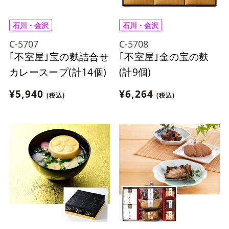
石川・金沢
石川・金沢
C-5707
C-5708
｢不室屋｣宝の麩詰合せ
｢不室屋｣金の宝の麩
カレースープ(計14個)
(計9個)
¥5,940
¥6,264
(税込)
(税込)