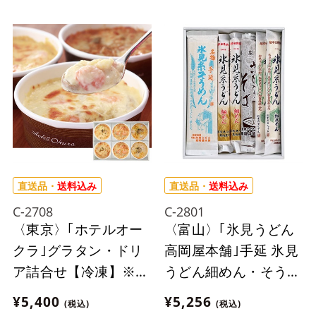
直送品・
送料込み
直送品・
送料込み
C-2708
C-2801
〈東京〉｢ホテルオー
〈富山〉｢氷見うどん
クラ｣グラタン・ドリ
高岡屋本舗｣手延 氷見
ア詰合せ【冷凍】※沖
うどん細めん・そうめ
縄・離島にはお届け出
ん・そば・細丸めん詰
¥5,400
¥5,256
(税込)
(税込)
来ません。
合せ※離島にはお届け