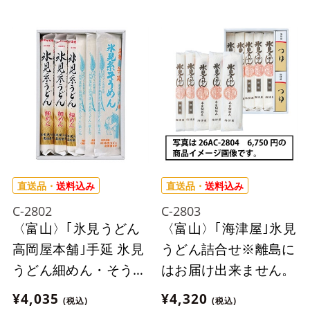
出来ません。
直送品・
送料込み
直送品・
送料込み
C-2802
C-2803
〈富山〉｢氷見うどん
〈富山〉｢海津屋｣氷見
高岡屋本舗｣手延 氷見
うどん詰合せ※離島に
うどん細めん・そうめ
はお届け出来ません。
ん涼麺詰合せ※離島に
¥4,035
¥4,320
(税込)
(税込)