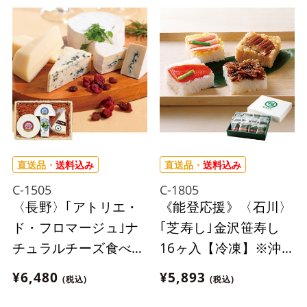
直送品・
送料込み
直送品・
送料込み
C-1505
C-1805
〈長野〉｢アトリエ・
《能登応援》〈石川〉
ド・フロマージュ｣ナ
｢芝寿し｣金沢笹寿し
チュラルチーズ食べ比
16ヶ入【冷凍】※沖
べセット【冷蔵】※離
縄・離島にはお届け出
¥6,480
¥5,893
(税込)
(税込)
島にはお届け出来ませ
来ません。