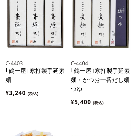
C-4403
C-4404
｢鶴一屋｣寒打製手延素
｢鶴一屋｣寒打製手延素
麺
麺・かつお一番だし麺
つゆ
¥3,240
(税込)
¥5,400
(税込)