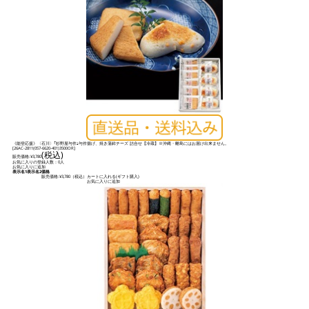
《能登応援》〈石川〉｢杉野屋与作｣与作揚げ、焼き蒲鉾チーズ 詰合せ【冷蔵】※沖縄・離島にはお届け出来ません。
[
26AC-2811(057-6620-401)3500OR
]
(税込)
販売価格:
¥3,780
お気に入りの登録人数：0人
お気に入りに追加
表示名1
表示名2
価格
販売価格:
¥3,780
（税込）
カートに入れる(ギフト購入)
お気に入りに追加