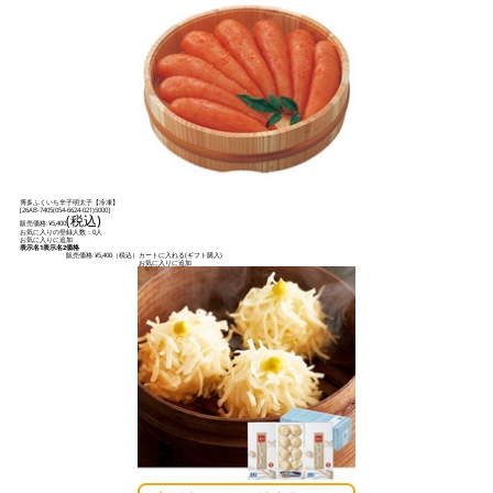
博多ふくいち辛子明太子【冷凍】
[
26AB-7405(054-6624-021)5000
]
(税込)
販売価格:
¥5,400
お気に入りの登録人数：0人
お気に入りに追加
表示名1
表示名2
価格
販売価格:
¥5,400
（税込）
カートに入れる(ギフト購入)
お気に入りに追加