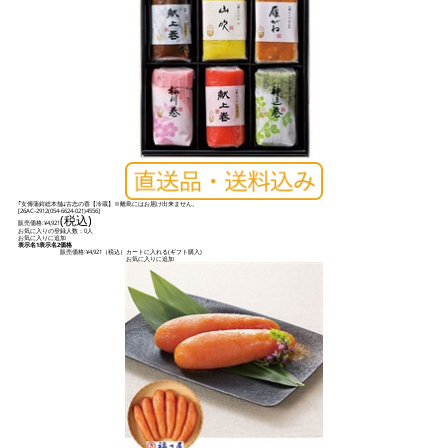
｢女傳蒲鉾総本舗｣古志の香【冷蔵】※離島にはお届け出来ません。
[
26AC-2912(054-6624-021)4556
]
(税込)
販売価格:
¥4,921
お気に入りの登録人数：0人
お気に入りに追加
表示名1
表示名2
価格
販売価格:
¥4,921
（税込）
カートに入れる(ギフト購入)
お気に入りに追加