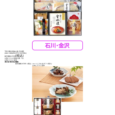
｢四十萬谷本舗｣山海【冷蔵】
[
26AC-5606(054-6772-125)7030L
]
(税込)
販売価格:
¥7,593
お気に入りの登録人数：0人
お気に入りに追加
表示名1
表示名2
価格
販売価格:
¥7,593
（税込）
カートに入れる(ギフト購入)
お気に入りに追加