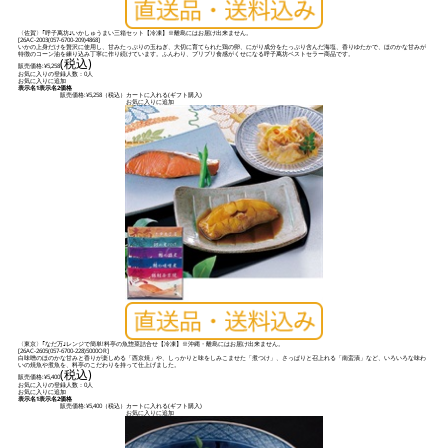
〈佐賀〉｢呼子萬坊｣いかしゅうまい三箱セット【冷凍】※離島にはお届け出来ません。
[
26AC-2003(057-6700-209)4868
]
いかの上身だけを贅沢に使用し、甘みたっぷりの玉ねぎ、大切に育てられた鶏の卵、にがり成分をたっぷり含んだ海塩、香りゆたかで、ほのかな甘みが
特徴のコーン油を練り込み丁寧に作り続けています。ふんわり、プリプリ食感がくせになる呼子萬坊ベストセラー商品です。
(税込)
販売価格:
¥5,258
お気に入りの登録人数：0人
お気に入りに追加
表示名1
表示名2
価格
販売価格:
¥5,258
（税込）
カートに入れる(ギフト購入)
お気に入りに追加
〈東京〉｢なだ万｣レンジで簡単!料亭の魚惣菜詰合せ【冷凍】※沖縄・離島にはお届け出来ません。
[
26AC-2605(057-6700-228)5000OR
]
白味噌のほのかな甘みと香りが楽しめる「西京焼」や、しっかりと味をしみこませた「煮つけ」、さっぱりと召上れる「南蛮漬」など、いろいろな味わ
いの焼魚や煮魚を、料亭のこだわりを持って仕上げました。
(税込)
販売価格:
¥5,400
お気に入りの登録人数：0人
お気に入りに追加
表示名1
表示名2
価格
販売価格:
¥5,400
（税込）
カートに入れる(ギフト購入)
お気に入りに追加