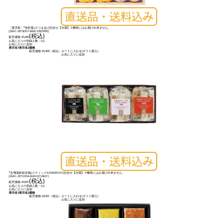
〈鹿児島〉｢有村屋｣さつまあげ詰合せ【冷蔵】※離島にはお届け出来ません。
[
26AC-2813(057-6600-239)5000
]
(税込)
販売価格:
¥5,400
お気に入りの登録人数：0人
お気に入りに追加
表示名1
表示名2
価格
販売価格:
¥5,400
（税込）
カートに入れる(ギフト購入)
お気に入りに追加
｢女傳蒲鉾総本舗｣スティックKAMABOKO詰合せ【冷蔵】※離島にはお届け出来ません。
[
26AC-2911(054-6624-021)4621
]
(税込)
販売価格:
¥4,991
お気に入りの登録人数：0人
お気に入りに追加
表示名1
表示名2
価格
販売価格:
¥4,991
（税込）
カートに入れる(ギフト購入)
お気に入りに追加