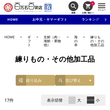
0
メニュー
検索
お買い物かご
HOME
お中元・サマーギフト
ランキング
新規入会で3千円以上で使える500円クーポンを進呈！
HOME
>
ギ
>
生鮮（肉・
>
海
>
練りも
フ
海鮮・果物
の
の・その
ト
他）
幸
他加工品
練りもの・その他加工品
絞り込み
並び替え
17
件
表示切替
大
小