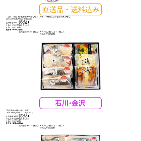
〈福岡〉｢福さ屋｣無着色辛子めんたい【冷凍】※離島にはお届け出来ません。
[
26AC-3010(057-6000-218)5000
]
(税込)
販売価格:
¥5,400
お気に入りの登録人数：0人
お気に入りに追加
表示名1
表示名2
価格
販売価格:
¥5,400
（税込）
カートに入れる(ギフト購入)
お気に入りに追加
｢四十萬谷本舗｣山海【冷蔵】
[
26AC-5605(054-6772-125)4740L
]
(税込)
販売価格:
¥5,120
お気に入りの登録人数：0人
お気に入りに追加
表示名1
表示名2
価格
販売価格:
¥5,120
（税込）
カートに入れる(ギフト購入)
お気に入りに追加