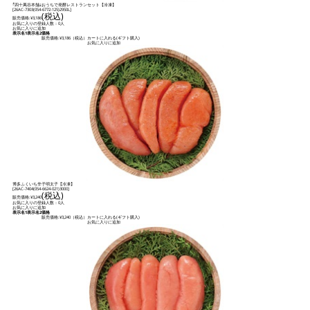
｢四十萬谷本舗｣おうちで発酵レストランセット【冷凍】
[
26AC-7303(054-6772-125)2950L
]
(税込)
販売価格:
¥3,186
お気に入りの登録人数：0人
お気に入りに追加
表示名1
表示名2
価格
販売価格:
¥3,186
（税込）
カートに入れる(ギフト購入)
お気に入りに追加
博多ふくいち辛子明太子【冷凍】
[
26AC-7404(054-6624-021)3000
]
(税込)
販売価格:
¥3,240
お気に入りの登録人数：0人
お気に入りに追加
表示名1
表示名2
価格
販売価格:
¥3,240
（税込）
カートに入れる(ギフト購入)
お気に入りに追加