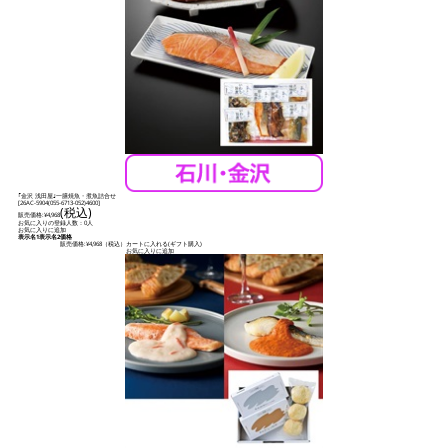
｢金沢 浅田屋｣一膳焼魚・煮魚詰合せ
[
26AC-5904(055-6713-052)4600
]
(税込)
販売価格:
¥4,968
お気に入りの登録人数：0人
お気に入りに追加
表示名1
表示名2
価格
販売価格:
¥4,968
（税込）
カートに入れる(ギフト購入)
お気に入りに追加