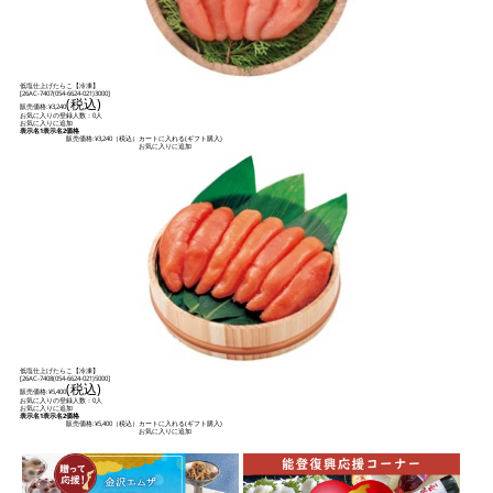
低塩仕上げたらこ【冷凍】
[
26AC-7407(054-6624-021)3000
]
(税込)
販売価格:
¥3,240
お気に入りの登録人数：0人
お気に入りに追加
表示名1
表示名2
価格
販売価格:
¥3,240
（税込）
カートに入れる(ギフト購入)
お気に入りに追加
低塩仕上げたらこ【冷凍】
[
26AC-7408(054-6624-021)5000
]
(税込)
販売価格:
¥5,400
お気に入りの登録人数：0人
お気に入りに追加
表示名1
表示名2
価格
販売価格:
¥5,400
（税込）
カートに入れる(ギフト購入)
お気に入りに追加