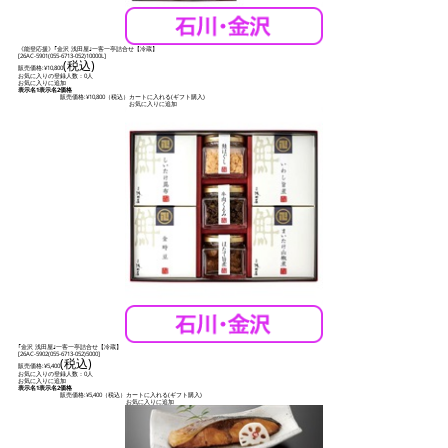
《能登応援》｢金沢 浅田屋｣一客一亭詰合せ【冷蔵】
[
26AC-5901(055-6713-052)10000L
]
(税込)
販売価格:
¥10,800
お気に入りの登録人数：0人
お気に入りに追加
表示名1
表示名2
価格
販売価格:
¥10,800
（税込）
カートに入れる(ギフト購入)
お気に入りに追加
｢金沢 浅田屋｣一客一亭詰合せ【冷蔵】
[
26AC-5902(055-6713-052)5000
]
(税込)
販売価格:
¥5,400
お気に入りの登録人数：0人
お気に入りに追加
表示名1
表示名2
価格
販売価格:
¥5,400
（税込）
カートに入れる(ギフト購入)
お気に入りに追加