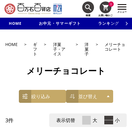
0
メニュー
検索
お買い物かご
HOME
お中元・サマーギフト
ランキング
新規入会で3千円以上で使える500円クーポンを進呈！
HOME
>
ギ
>
洋菓
>
洋
>
メリーチョ
フ
子・ア
菓
コレート
ト
イス
子
メリーチョコレート
絞り込み
並び替え
3
件
表示切替
大
小