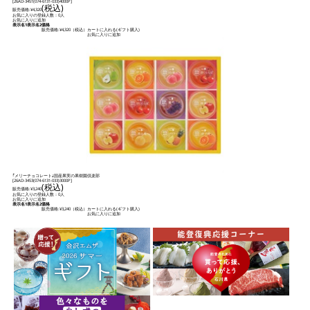
[
26AD-3451(074-6131-033)4000P
]
(税込)
販売価格:
¥4,320
お気に入りの登録人数：0人
お気に入りに追加
表示名1
表示名2
価格
販売価格:
¥4,320
（税込）
カートに入れる(ギフト購入)
お気に入りに追加
｢メリーチョコレート｣国産果実の果樹園倶楽部
[
26AD-3453(074-6131-033)3000P
]
(税込)
販売価格:
¥3,240
お気に入りの登録人数：0人
お気に入りに追加
表示名1
表示名2
価格
販売価格:
¥3,240
（税込）
カートに入れる(ギフト購入)
お気に入りに追加