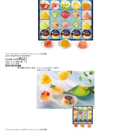
｢メリーチョコレート｣デザートコレクション(計20個)
[
26AD-3452(074-6131-033)5000P
]
(税込)
販売価格:
¥5,400
お気に入りの登録人数：0人
お気に入りに追加
表示名1
表示名2
価格
販売価格:
¥5,400
（税込）
カートに入れる(ギフト購入)
お気に入りに追加
｢メリーチョコレート｣デザートコレクション(計16個)