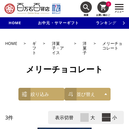
0
メニュー
検索
お買い物かご
HOME
お中元・サマーギフト
ランキング
新規入会で3千円以上で使える500円クーポンを進呈！
HOME
>
ギ
>
洋菓
>
洋
>
メリーチョ
フ
子・ア
菓
コレート
ト
イス
子
メリーチョコレート
絞り込み
並び替え
3
件
表示切替
大
小