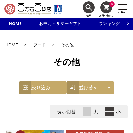
0
メニュー
検索
お買い物かご
HOME
お中元・サマーギフト
ランキング
新規入会で3千円以上で使える500円クーポンを進呈！
HOME
>
フード
>
その他
その他
絞り込み
並び替え
表示切替
大
小