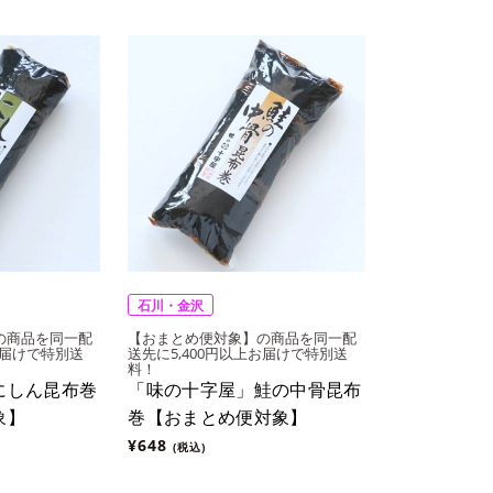
石川・金沢
の商品を同一配
【おまとめ便対象】の商品を同一配
お届けで特別送
送先に5,400円以上お届けで特別送
料！
にしん昆布巻
「味の十字屋」鮭の中骨昆布
象】
巻【おまとめ便対象】
¥648
(税込)