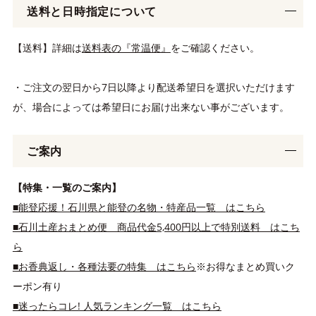
送料と日時指定について
【送料】詳細は
送料表の『常温便』
をご確認ください。
・ご注文の翌日から7日以降より配送希望日を選択いただけます
が、場合によっては希望日にお届け出来ない事がございます。
ご案内
【特集・一覧のご案内】
■能登応援！石川県と能登の名物・特産品一覧 はこちら
■石川土産おまとめ便 商品代金5,400円以上で特別送料 はこち
ら
■お香典返し・各種法要の特集 はこちら
※お得なまとめ買いク
ーポン有り
■迷ったらコレ! 人気ランキング一覧 はこちら