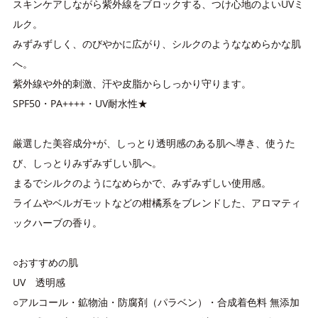
スキンケアしながら紫外線をブロックする、つけ心地のよいUVミ
ルク。
みずみずしく、のびやかに広がり、シルクのようななめらかな肌
へ。
紫外線や外的刺激、汗や皮脂からしっかり守ります。
SPF50・PA++++・UV耐水性★
厳選した美容成分
が、しっとり透明感のある肌へ導き、使うた
*
び、しっとりみずみずしい肌へ。
まるでシルクのようになめらかで、みずみずしい使用感。
ライムやベルガモットなどの柑橘系をブレンドした、アロマティ
ックハーブの香り。
○おすすめの肌
UV 透明感
○アルコール・鉱物油・防腐剤（パラベン）・合成着色料 無添加