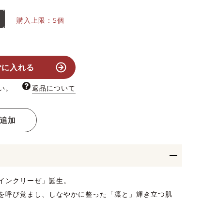
購入上限：5個
ごに入れる
い。
返品について
追加
インクリーゼ」誕生。
を呼び覚まし、しなやかに整った「凛と」輝き立つ肌