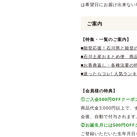
は希望日にお届け出来ない
ご案内
【特集・一覧のご案内】
■能登応援！石川県と能登
■石川土産おまとめ便 商品
■お香典返し・各種法要の
■迷ったらコレ! 人気ラン
【会員様の特典】
①ご入会500円OFFクー
商品代金3,000円以上で
会後、自動で付与されます
②お誕生月には500円OF
ご登録いただいた生年月日