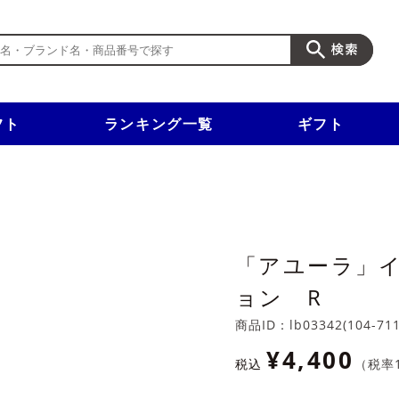
フト
ランキング一覧
ギフト
新規入会で3千円以上で使える500円クーポンを進呈！
「アユーラ」
ョン R
商品ID：
lb03342(104-71
¥4,400
税込
（税率