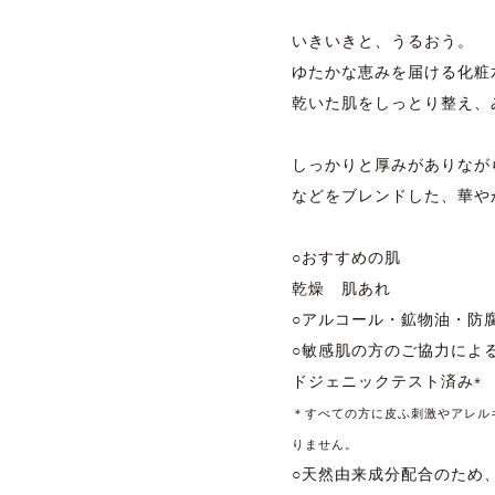
いきいきと、うるおう。
ゆたかな恵みを届ける化粧
乾いた肌をしっとり整え、
しっかりと厚みがありなが
などをブレンドした、華や
○おすすめの肌
乾燥 肌あれ
○アルコール・鉱物油・防
○敏感肌の方のご協力によ
ドジェニックテスト済み
*
＊すべての方に皮ふ刺激やアレル
りません。
○天然由来成分配合のため