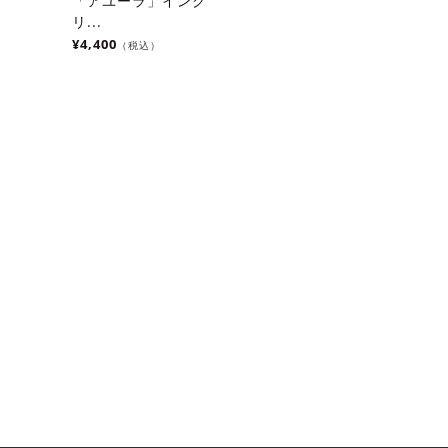
「アユーラ」インク
リ...
¥4,400
（税込）