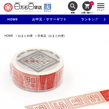
0
メニュー
検索
お買い物かご
HOME
お中元・サマーギフト
ランキング
新規入会で3千円以上で使える500円クーポンを進呈！
HOME
>
おまとめ便
>
非食品（おまとめ便）