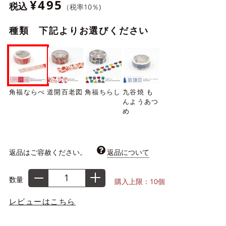
¥495
税込
（税率
10
％)
種類 下記よりお選びください
角福ならべ
道開百老図
角福ちらし
九谷焼 も
んようあつ
め
返品はご容赦ください。
返品について
数量
購入上限：10個
レビューはこちら