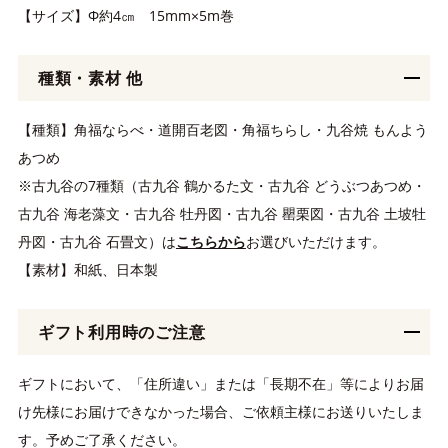
【サイズ】Φ約4㎝ 15mm×5m巻
種類・素材 他
【種類】角福ならべ・道開百老図・角福ちらし・九谷焼 もんよう
あつめ
※古九谷の7種類（古九谷 鶴かるた文・古九谷 どうぶつあつめ・
古九谷 海老藻文・古九谷 牡丹図・古九谷 罌栗図・古九谷 土坡牡
丹図・古九谷 石畳文）は
こちらから
お選びいただけます。
【素材】和紙、日本製
ギフト利用時のご注意
ギフトにおいて、「住所違い」または「長期不在」等によりお届
け先様にお届けできなかった場合、ご依頼主様にお送りいたしま
す。予めご了承ください。