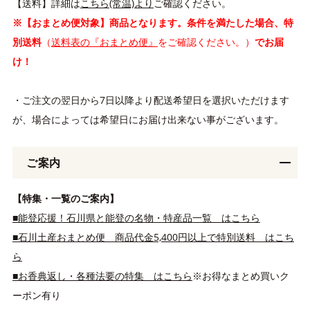
【送料】詳細は
こちら(常温)より
ご確認ください。
※【おまとめ便対象】商品となります。条件を満たした場合、特
別送料
（
送料表の『おまとめ便』
をご確認ください。）
でお届
け！
・ご注文の翌日から7日以降より配送希望日を選択いただけます
が、場合によっては希望日にお届け出来ない事がございます。
ご案内
【特集・一覧のご案内】
■能登応援！石川県と能登の名物・特産品一覧 はこちら
■石川土産おまとめ便 商品代金5,400円以上で特別送料 はこち
ら
■お香典返し・各種法要の特集 はこちら
※お得なまとめ買いク
ーポン有り