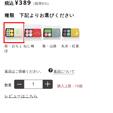
¥389
税込
（税率
8
％)
種類 下記よりお選びください
鼓・おちょ
ねじ梅
菊・山路
丸水・紅葉
ぼ
返品はご容赦ください。
返品について
数量
購入上限：10個
レビューはこちら