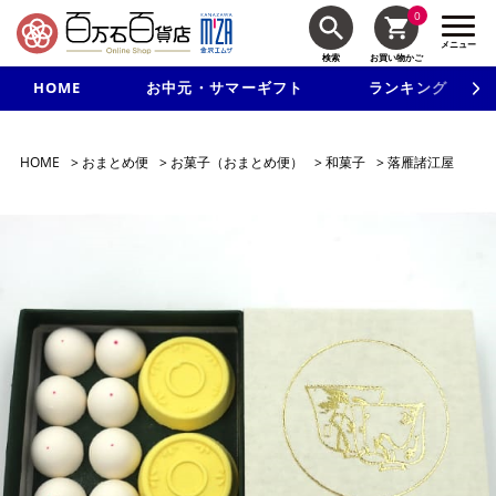
0
メニュー
検索
お買い物かご
HOME
お中元・サマーギフト
ランキング
新規入会で3千円以上で使える500円クーポンを進呈！
HOME
>
おまとめ便
>
お菓子（おまとめ便）
>
和菓子
>
落雁諸江屋