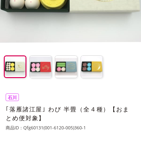
石川
｢落雁諸江屋｣ わび 半畳（全４種）【おま
とめ便対象】
商品ID：
Qfg60131(001-6120-005)360-1