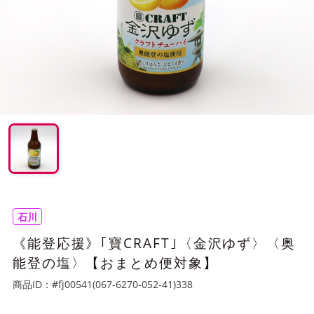
石川
《能登応援》｢寶CRAFT｣〈金沢ゆず〉〈奥
能登の塩〉【おまとめ便対象】
商品ID：
#fj00541(067-6270-052-41)338