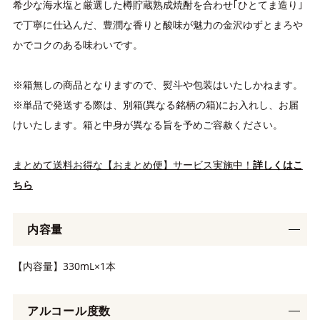
希少な海水塩と厳選した樽貯蔵熟成焼酎を合わせ｢ひとてま造り｣
で丁寧に仕込んだ、豊潤な香りと酸味が魅力の金沢ゆずとまろや
かでコクのある味わいです。
※箱無しの商品となりますので、熨斗や包装はいたしかねます。
※単品で発送する際は、別箱(異なる銘柄の箱)にお入れし、お届
けいたします。箱と中身が異なる旨を予めご容赦ください。
まとめて送料お得な【おまとめ便】サービス実施中！
詳しくはこ
ちら
内容量
【内容量】330mL×1本
アルコール度数