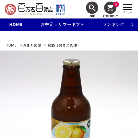
0
メニュー
検索
お買い物かご
HOME
お中元・サマーギフト
ランキング
新規入会で3千円以上で使える500円クーポンを進呈！
HOME
>
おまとめ便
>
お酒（おまとめ便）