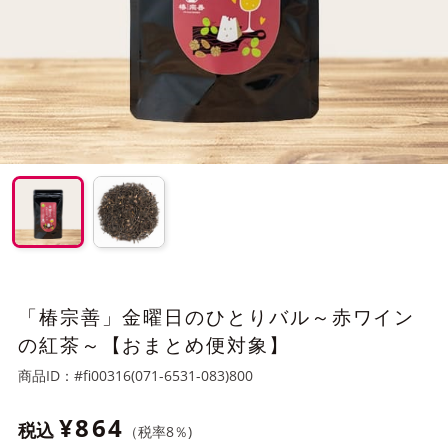
「椿宗善」金曜日のひとりバル～赤ワイン
の紅茶～【おまとめ便対象】
商品ID：
#fi00316(071-6531-083)800
¥864
税込
（税率
8
％)