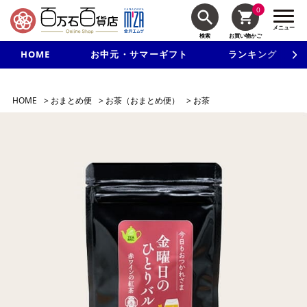
0
メニュー
検索
お買い物かご
HOME
お中元・サマーギフト
ランキング
新規入会で3千円以上で使える500円クーポンを進呈！
HOME
>
おまとめ便
>
お茶（おまとめ便）
>
お茶