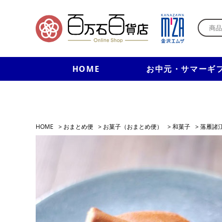
HOME
お中元・サマーギ
HOME
>
おまとめ便
>
お菓子（おまとめ便）
>
和菓子
>
落雁諸