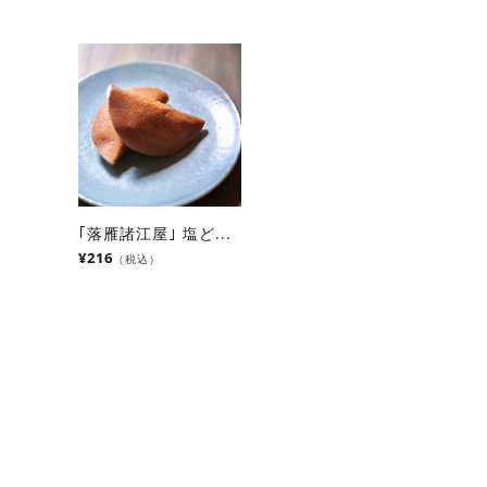
｢落雁諸江屋｣ 塩ど...
¥216
（税込）