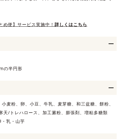
とめ便】サービス実施中！
詳しくはこちら
mmの半円形
)、小麦粉、卵、小豆、牛乳、麦芽糖、和三盆糖、餅粉、
寒天/トレハロース、加工澱粉、膨張剤、増粘多糖類
卵・乳・山芋