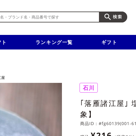
フト
ランキング一覧
ギフト
新規入会で3千円以上で使える500円クーポンを進呈！
江屋
石川
｢落雁諸江屋｣
象】
商品ID：
#fg60139(001-6
¥216