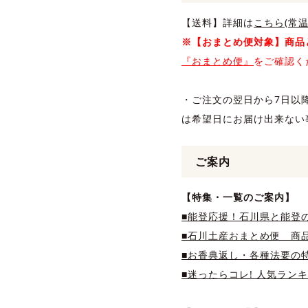
【送料】詳細は
こちら(常温
※【おまとめ便対象】商品
『おまとめ便』
をご確認く
・ご注文の翌日から7日以
は希望日にお届け出来ない
ご案内
【特集・一覧のご案内】
■能登応援！石川県と能登
■石川土産おまとめ便 商品
■お香典返し・各種法要の
■迷ったらコレ! 人気ラン