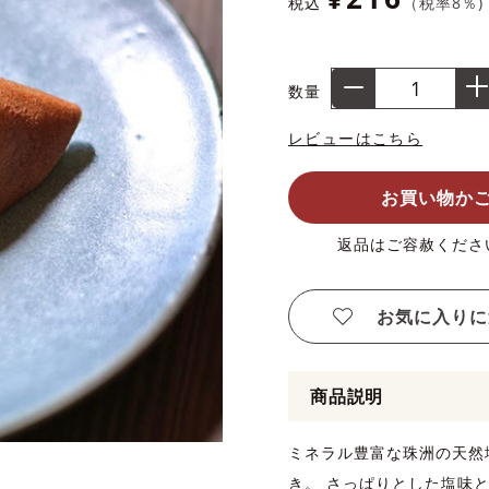
税込
（税率
8
％)
数量
レビューはこちら
お買い物か
返品はご容赦くださ
お気に入りに
商品説明
ミネラル豊富な珠洲の天然
き。 さっぱりとした塩味