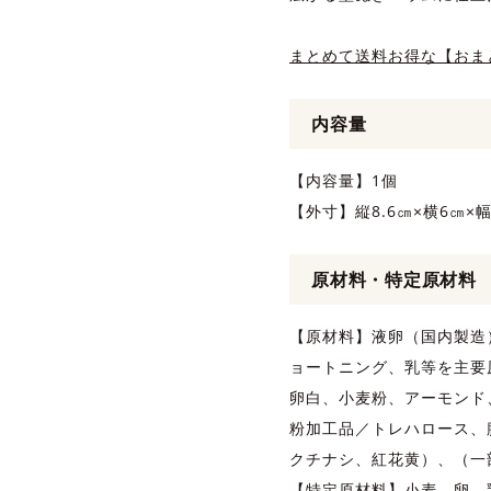
まとめて送料お得な【おま
内容量
【内容量】1個
【外寸】縦8.6㎝×横6㎝×幅
原材料・特定原材料
【原材料】液卵（国内製造
ョートニング、乳等を主要
卵白、小麦粉、アーモンド
粉加工品／トレハロース、
クチナシ、紅花黄）、（一
【特定原材料】小麦、卵、