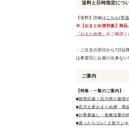
送料と日時指定につ
【送料】詳細は
こちら(常温
※【おまとめ便対象】商品
『おまとめ便』
をご確認く
・ご注文の翌日から7日以
は希望日にお届け出来ない
ご案内
【特集・一覧のご案内】
■能登応援！石川県と能登
■石川土産おまとめ便 商品
■お香典返し・各種法要の
■迷ったらコレ! 人気ラン