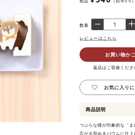
税込
（税率
8
％)
数量
レビューはこちら
お買い物か
返品はご容赦くださ
お気に入りに
商品説明
つぶらな瞳が印象的な「ま
広がる型ぬきバウムに仕上