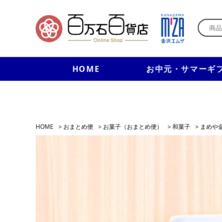
HOME
お中元・サマーギ
HOME
>
おまとめ便
>
お菓子（おまとめ便）
>
和菓子
>
まめや