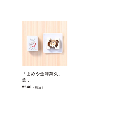
「まめや金澤萬久」
萬...
¥540
（税込）