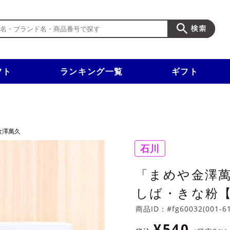
フト
ランキング一覧
ギフト
新規入会で3千円以上で使える500円クーポンを進呈！
金澤萬久
石川
「まめや金澤萬
しば・きな粉
商品ID：
#fg60032(001-6
¥540