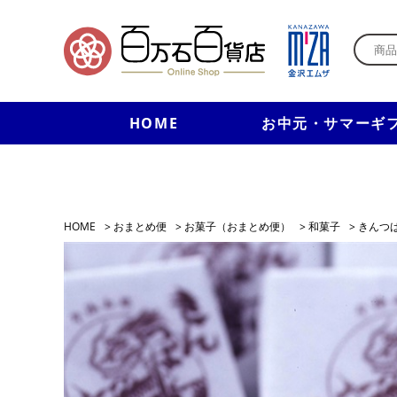
HOME
お中元・サマーギ
HOME
>
おまとめ便
>
お菓子（おまとめ便）
>
和菓子
>
きんつ