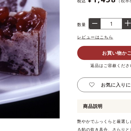
税込
（税率
数量
レビューはこちら
お買い物か
返品はご容赦くださ
お気に入りに
商品説明
艶やかでふっくらと厳選し
る餡の炊き具合、さらりと