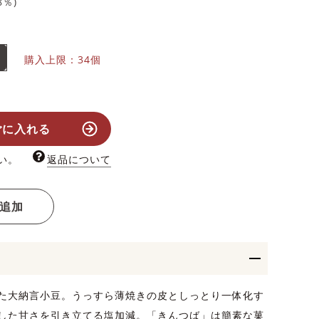
8
％)
購入上限：34個
ごに入れる
い。
返品について
追加
た大納言小豆。うっすら薄焼きの皮としっとり一体化す
した甘さを引き立てる塩加減。「きんつば」は簡素な菓