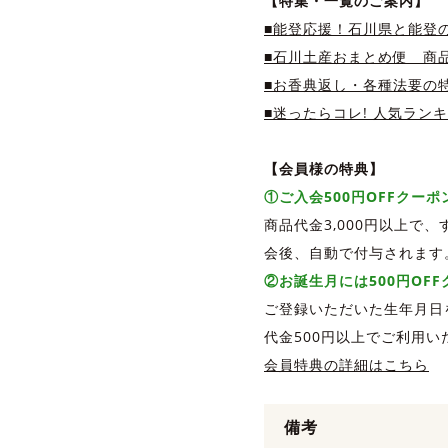
【特集・一覧のご案内】
■能登応援！石川県と能登
■石川土産おまとめ便 商品
■お香典返し・各種法要の
■迷ったらコレ! 人気ラン
【会員様の特典】
①ご入会500円OFFクー
商品代金3,000円以上で
会後、自動で付与されます
②お誕生月には500円OF
ご登録いただいた生年月日
代金500円以上でご利用い
会員特典の詳細はこちら
備考