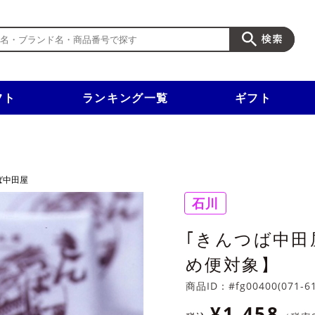
フト
ランキング一覧
ギフト
新規入会で3千円以上で使える500円クーポンを進呈！
ば中田屋
石川
｢きんつば中田
め便対象】
商品ID：
#fg00400(071-6
¥1,458