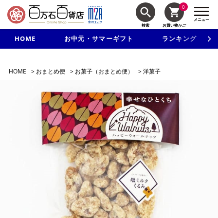
0
メニュー
検索
お買い物かご
HOME
お中元・サマーギフト
ランキング
新規入会で3千円以上で使える500円クーポンを進呈！
HOME
>
おまとめ便
>
お菓子（おまとめ便）
>
洋菓子