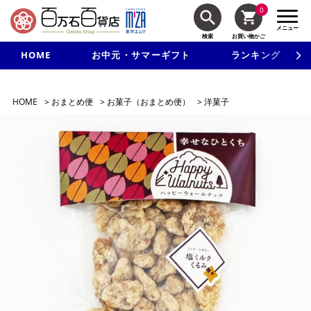
0
メニュー
検索
お買い物かご
HOME
お中元・サマーギフト
ランキング
新規入会で3千円以上で使える500円クーポンを進呈！
HOME
>
おまとめ便
>
お菓子（おまとめ便）
>
洋菓子